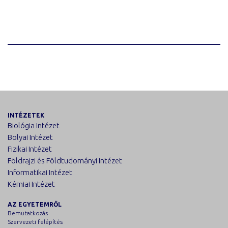
INTÉZETEK
Biológia Intézet
Bolyai Intézet
Fizikai Intézet
Földrajzi és Földtudományi Intézet
Informatikai Intézet
Kémiai Intézet
AZ EGYETEMRŐL
Bemutatkozás
Szervezeti felépítés