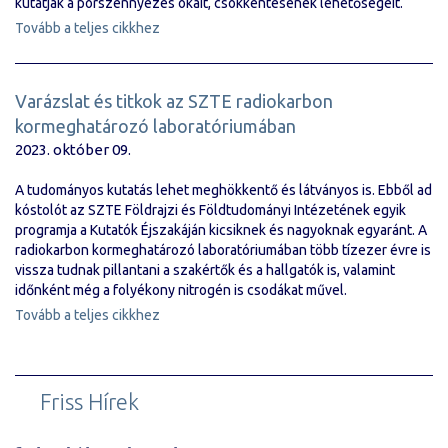
kutatják a porszennyezés okait, csökkentésének lehetőségeit.
Tovább a teljes cikkhez
Varázslat és titkok az SZTE radiokarbon
kormeghatározó laboratóriumában
2023. október 09.
A tudományos kutatás lehet meghökkentő és látványos is. Ebből ad
kóstolót az SZTE Földrajzi és Földtudományi Intézetének egyik
programja a Kutatók Éjszakáján kicsiknek és nagyoknak egyaránt. A
radiokarbon kormeghatározó laboratóriumában több tízezer évre is
vissza tudnak pillantani a szakértők és a hallgatók is, valamint
időnként még a folyékony nitrogén is csodákat művel.
Tovább a teljes cikkhez
Friss Hírek