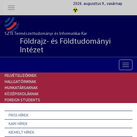
2026. augusztus 9., vasárnap
Toggle
navigation
SZTE Természettudományi és Informatikai Kar
Földrajz- és Földtudományi
Intézet
Toggl
navig
FELVÉTELIZŐKNEK
HALLGATÓINKNAK
MUNKATÁRSAKNAK
KÖZÉPISKOLÁKNAK
FOREIGN STUDENTS
FRISS HÍREK
KARI HÍREK
KIEMELT HÍREK