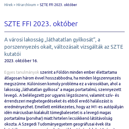
Hírek
Hírarchívum
SZTE FFI 2023. október
SZTE FFI 2023. október
A városi lakosság „láthatatlan gyilkosát”, a
porszennyezés okait, változásait vizsgálták az SZTE
kutatói
2023. október 16.
Egyes tanulmányok
szerint a Földön minden ember élettartama
átlagosan három évvel hosszabbodna, ha minden légszennyezés
megszűnne. Különösen komoly probléma ez a városokban, ahol a
lakosság „láthatatlan gyilkosa” a magas portartalmú, szennyezett
levegő.. A belélegzett por ugyanis légzőszervi, valamint szív- és
érrendszeri megbetegedéseket és ebből eredő halálozást is
eredményezhet. Emellett emlékezetes, hogy az M1-es autópályán
idén márciusban kialakult tömegbalesetet is a levegő magas
portartalma (porvihar) miatt hirtelen lecsökkenő látótávolság
okozta. A Szegedi Tudományegyetem geográfusai évek óta