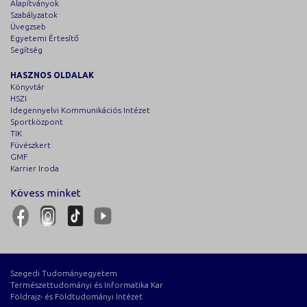
Alapítványok
Szabályzatok
Üvegzseb
Egyetemi Értesítő
Segítség
HASZNOS OLDALAK
Könyvtár
HSZI
Idegennyelvi Kommunikációs Intézet
Sportközpont
TIK
Füvészkert
GMF
Karrier Iroda
Kövess minket
Szegedi Tudományegyetem
Természettudományi és Informatika Kar
Földrajz- és Földtudományi Intézet