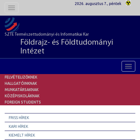
2026. augusztus 7., péntek
Toggle
navigation
SZTE Természettudományi és Informatikai Kar
Földrajz- és Földtudományi
Intézet
Toggl
navig
FELVÉTELIZŐKNEK
HALLGATÓINKNAK
MUNKATÁRSAKNAK
KÖZÉPISKOLÁKNAK
FOREIGN STUDENTS
FRISS HÍREK
KARI HÍREK
KIEMELT HÍREK