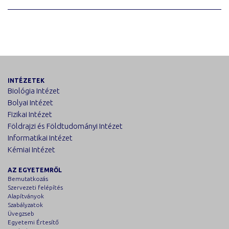
INTÉZETEK
Biológia Intézet
Bolyai Intézet
Fizikai Intézet
Földrajzi és Földtudományi Intézet
Informatikai Intézet
Kémiai Intézet
AZ EGYETEMRŐL
Bemutatkozás
Szervezeti felépítés
Alapítványok
Szabályzatok
Üvegzseb
Egyetemi Értesítő