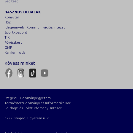
Segítség
HASZNOS OLDALAK
Könyvtár
HSZI
Idegennyelvi Kommunikációs Intézet
Sportközpont
TIK
Füvészkert
GMF
Karrier Iroda
Kövess minket
Szegedi Tudományegyetem
Természettudományi és Informatika Kar
Földrajz- és Földtudományi Intézet
6722 Szeged, Egyetem u. 2.