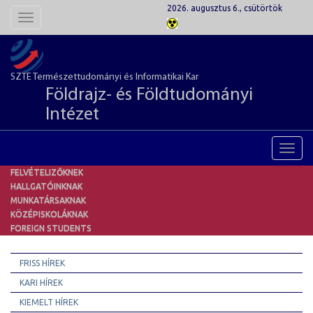
2026. augusztus 6., csütörtök
Toggle
navigation
SZTE Természettudományi és Informatikai Kar
Földrajz- és Földtudományi
Intézet
Toggl
navig
FELVÉTELIZŐKNEK
HALLGATÓINKNAK
MUNKATÁRSAKNAK
KÖZÉPISKOLÁKNAK
FOREIGN STUDENTS
FRISS HÍREK
KARI HÍREK
KIEMELT HÍREK