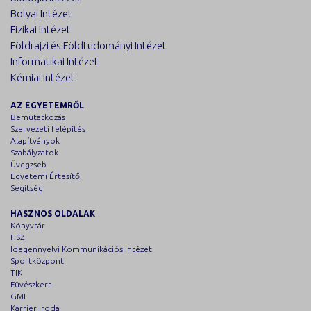
Bolyai Intézet
Fizikai Intézet
Földrajzi és Földtudományi Intézet
Informatikai Intézet
Kémiai Intézet
AZ EGYETEMRŐL
Bemutatkozás
Szervezeti felépítés
Alapítványok
Szabályzatok
Üvegzseb
Egyetemi Értesítő
Segítség
HASZNOS OLDALAK
Könyvtár
HSZI
Idegennyelvi Kommunikációs Intézet
Sportközpont
TIK
Füvészkert
GMF
Karrier Iroda