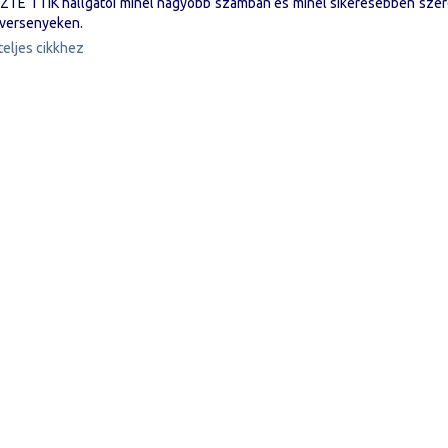
ZTE TTIK hallgatói minél nagyobb számban és minél sikeresebben sze
 versenyeken.
teljes cikkhez