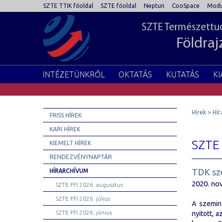
SZTE TTIK főoldal
SZTE főoldal
Neptun
CooSpace
Modu
SZTE Természettud
Földraj
INTÉZETÜNKRŐL
OKTATÁS
KUTATÁS
K
Hírek
Hír
FRISS HÍREK
KARI HÍREK
SZTE 
KIEMELT HÍREK
RENDEZVÉNYNAPTÁR
TDK sz
HÍRARCHÍVUM
2020. no
SZTE FFI 2026. augusztus
SZTE FFI 2026. július
A szemin
SZTE FFI 2026. június
nyitott, 