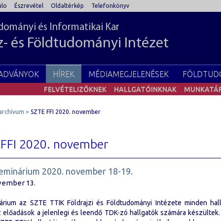
lo
Észrevétel
Oldaltérkép
Telefonkönyv
ományi és Informatikai Kar
z- és Földtudományi Intézet
IADVÁNYOK
HÍREK
MÉDIAMEGJELENÉSEK
FÖLDTUD
FELVÉTELIZŐKNEK
HALLGATÓINKNAK
MUNKATÁ
archívum
SZTE FFI 2020. november
FFI 2020. november
eminárium 2020. november 18-19.
vember 13.
árium az SZTE TTIK Földrajzi és Földtudományi Intézete minden hall
az előadások a jelenlegi és leendő TDK-zó hallgatók számára készültek.