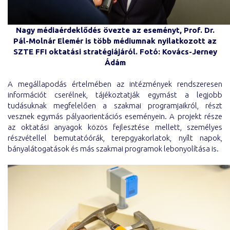
Nagy médiaérdeklődés övezte az eseményt, Prof. Dr.
Pál-Molnár Elemér is több médiumnak nyilatkozott az
SZTE FFI oktatási stratégiájáról. Fotó: Kovács-Jerney
Ádám
A megállapodás értelmében az intézmények rendszeresen
információt cserélnek, tájékoztatják egymást a legjobb
tudásuknak megfelelően a szakmai programjaikról, részt
vesznek egymás pályaorientációs eseményein. A projekt része
az oktatási anyagok közös fejlesztése mellett, személyes
részvétellel bemutatóórák, terepgyakorlatok, nyílt napok,
bányalátogatások és más szakmai programok lebonyolítása is.