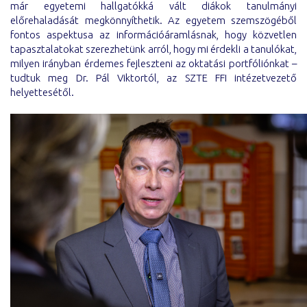
már egyetemi hallgatókká vált diákok tanulmányi
előrehaladását megkönnyíthetik. Az egyetem szemszögéből
fontos aspektusa az információáramlásnak, hogy közvetlen
tapasztalatokat szerezhetünk arról, hogy mi érdekli a tanulókat,
milyen irányban érdemes fejleszteni az oktatási portfóliónkat –
tudtuk meg Dr. Pál Viktortól, az SZTE FFI intézetvezető
helyettesétől.