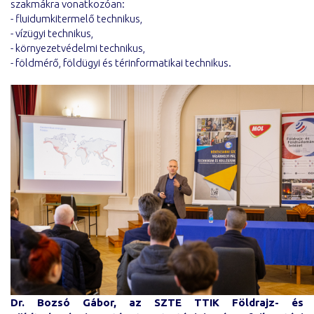
szakmákra vonatkozóan:
- fluidumkitermelő technikus,
- vízügyi technikus,
- környezetvédelmi technikus,
- földmérő, földügyi és térinformatikai technikus.
Dr. Bozsó Gábor, az SZTE TTIK Földrajz- és