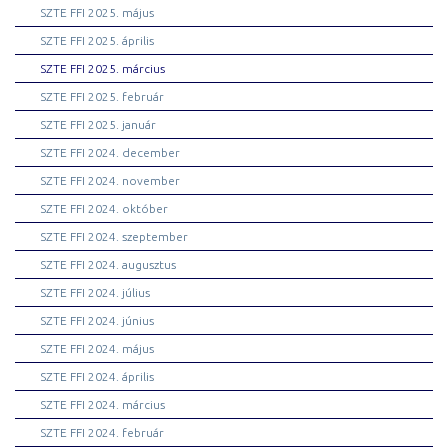
SZTE FFI 2025. május
SZTE FFI 2025. április
SZTE FFI 2025. március
SZTE FFI 2025. február
SZTE FFI 2025. január
SZTE FFI 2024. december
SZTE FFI 2024. november
SZTE FFI 2024. október
SZTE FFI 2024. szeptember
SZTE FFI 2024. augusztus
SZTE FFI 2024. július
SZTE FFI 2024. június
SZTE FFI 2024. május
SZTE FFI 2024. április
SZTE FFI 2024. március
SZTE FFI 2024. február