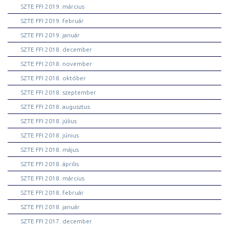
SZTE FFI 2019. március
SZTE FFI 2019. február
SZTE FFI 2019. január
SZTE FFI 2018. december
SZTE FFI 2018. november
SZTE FFI 2018. október
SZTE FFI 2018. szeptember
SZTE FFI 2018. augusztus
SZTE FFI 2018. július
SZTE FFI 2018. június
SZTE FFI 2018. május
SZTE FFI 2018. április
SZTE FFI 2018. március
SZTE FFI 2018. február
SZTE FFI 2018. január
SZTE FFI 2017. december