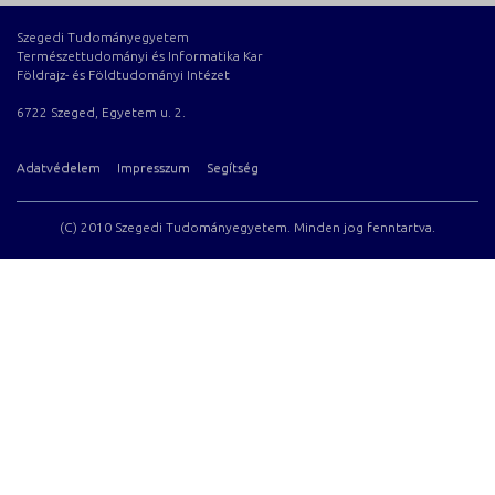
Szegedi Tudományegyetem
Természettudományi és Informatika Kar
Földrajz- és Földtudományi Intézet
6722 Szeged, Egyetem u. 2.
Adatvédelem
Impresszum
Segítség
(C) 2010 Szegedi Tudományegyetem. Minden jog fenntartva.