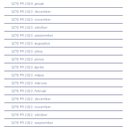
SZTE FFI 2024. január
SZTE FFI 2023. december
SZTE FFI 2023. november
SZTE FFI 2023. október
SZTE FFI 2023. szeptember
SZTE FFI 2023. augusztus
SZTE FFI 2023. július
SZTE FFI 2023. június
SZTE FFI 2023. április
SZTE FFI 2023. május
SZTE FFI 2023. március
SZTE FFI 2023. február
SZTE FFI 2022. december
SZTE FFI 2022. november
SZTE FFI 2022. október
SZTE FFI 2022. szeptember