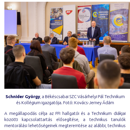
Schnider György
, a Békéscsabai SZC Vásárhelyi Pál Technikum
és Kollégium igazgatója. Fotó: Kovács-Jerney Ádám
A megállapodás célja az FFI hallgatói és a Technikum diákjai
közötti kapcsolattartás elősegítése, a technikus tanulók
mentorálási lehetőségeinek megteremtése az alábbi, technikus