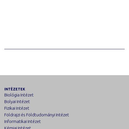
INTÉZETEK
Biológia Intézet
Bolyai Intézet
Fizikai Intézet
Földrajzi és Földtudományi Intézet
Informatikai Intézet
Kémiai Intézet