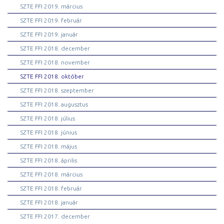
SZTE FFI 2019. március
SZTE FFI 2019. február
SZTE FFI 2019. január
SZTE FFI 2018. december
SZTE FFI 2018. november
SZTE FFI 2018. október
SZTE FFI 2018. szeptember
SZTE FFI 2018. augusztus
SZTE FFI 2018. július
SZTE FFI 2018. június
SZTE FFI 2018. május
SZTE FFI 2018. április
SZTE FFI 2018. március
SZTE FFI 2018. február
SZTE FFI 2018. január
SZTE FFI 2017. december