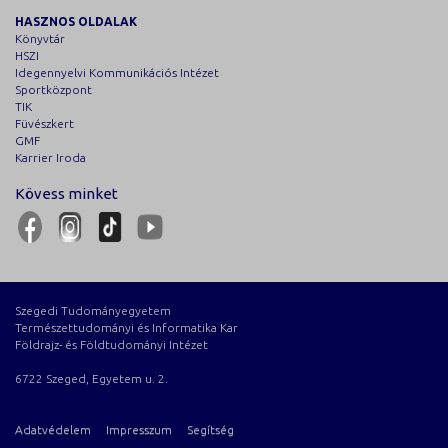
HASZNOS OLDALAK
Könyvtár
HSZI
Idegennyelvi Kommunikációs Intézet
Sportközpont
TIK
Füvészkert
GMF
Karrier Iroda
Kövess minket
Szegedi Tudományegyetem
Természettudományi és Informatika Kar
Földrajz- és Földtudományi Intézet
6722 Szeged, Egyetem u. 2.
Adatvédelem
Impresszum
Segítség