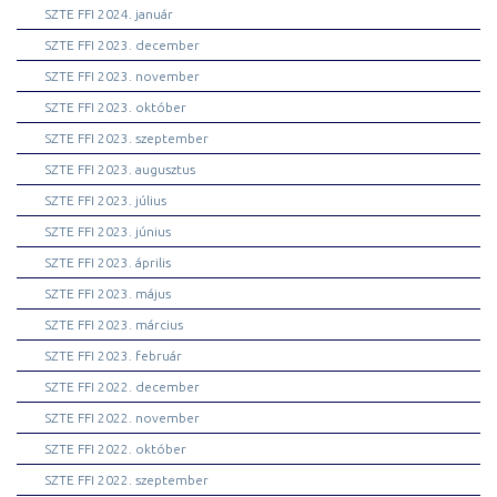
SZTE FFI 2024. január
SZTE FFI 2023. december
SZTE FFI 2023. november
SZTE FFI 2023. október
SZTE FFI 2023. szeptember
SZTE FFI 2023. augusztus
SZTE FFI 2023. július
SZTE FFI 2023. június
SZTE FFI 2023. április
SZTE FFI 2023. május
SZTE FFI 2023. március
SZTE FFI 2023. február
SZTE FFI 2022. december
SZTE FFI 2022. november
SZTE FFI 2022. október
SZTE FFI 2022. szeptember