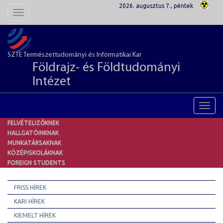
2026. augusztus 7., péntek
Toggle
navigation
SZTE Természettudományi és Informatikai Kar
Földrajz- és Földtudományi
Intézet
Toggl
navig
FELVÉTELIZŐKNEK
HALLGATÓINKNAK
MUNKATÁRSAKNAK
KÖZÉPISKOLÁKNAK
FOREIGN STUDENTS
FRISS HÍREK
KARI HÍREK
KIEMELT HÍREK