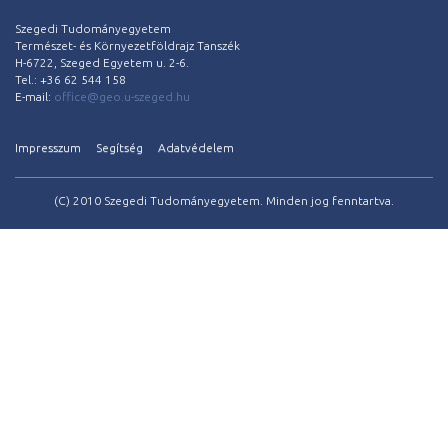
Szegedi Tudományegyetem
Természet- és Környezetföldrajz Tanszék
H-6722, Szeged Egyetem u. 2-6.
Tel.: +36 62 544 158
E-mail:
office@geo.u-szeged.hu
Impresszum
Segítség
Adatvédelem
(C) 2010 Szegedi Tudományegyetem. Minden jog fenntartva.