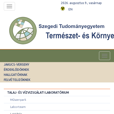
2026. augusztus 9., vasárnap
Toggle
EN
navigation
Toggl
navig
JAKUCS-VERSENY
ÉRDEKLŐDŐKNEK
HALLGATÓKNAK
FELVÉTELIZŐKNEK
TALAJ- ÉS VÍZVIZSGÁLATI LABORATÓRIUM
Műszerpark
Laborteam
Letöltés