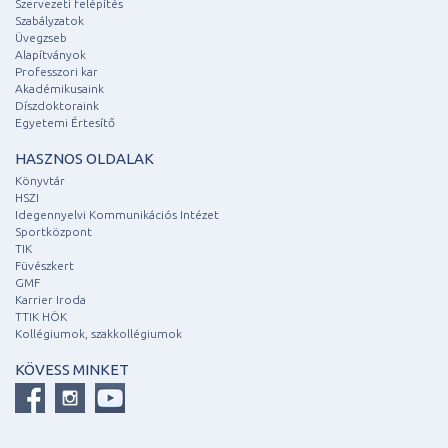
Szervezeti felépítés
Szabályzatok
Üvegzseb
Alapítványok
Professzori kar
Akadémikusaink
Díszdoktoraink
Egyetemi Értesítő
HASZNOS OLDALAK
Könyvtár
HSZI
Idegennyelvi Kommunikációs Intézet
Sportközpont
TIK
Füvészkert
GMF
Karrier Iroda
TTIK HÖK
Kollégiumok, szakkollégiumok
KÖVESS MINKET