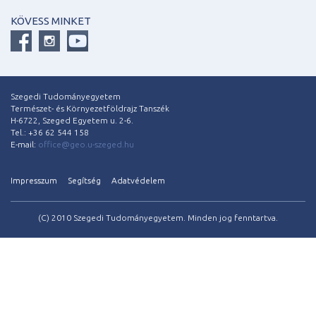
KÖVESS MINKET
Szegedi Tudományegyetem
Természet- és Környezetföldrajz Tanszék
H-6722, Szeged Egyetem u. 2-6.
Tel.: +36 62 544 158
E-mail:
office@geo.u-szeged.hu
Impresszum
Segítség
Adatvédelem
(C) 2010 Szegedi Tudományegyetem. Minden jog fenntartva.