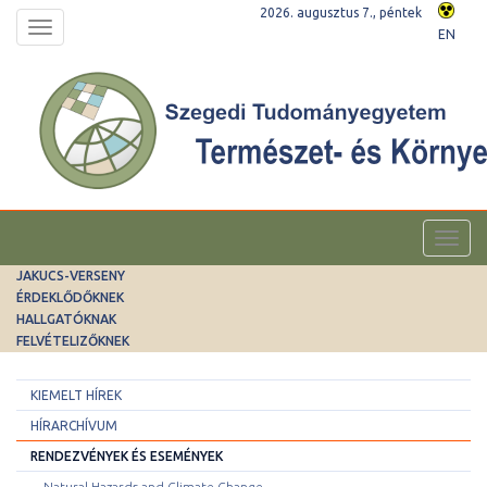
2026. augusztus 7., péntek
Toggle
EN
navigation
Toggl
navig
JAKUCS-VERSENY
ÉRDEKLŐDŐKNEK
HALLGATÓKNAK
FELVÉTELIZŐKNEK
KIEMELT HÍREK
HÍRARCHÍVUM
RENDEZVÉNYEK ÉS ESEMÉNYEK
Natural Hazards and Climate Change