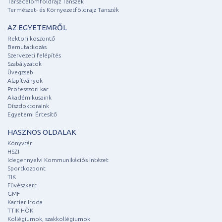
Társadalomföldrajz Tanszék
Természet- és Környezetföldrajz Tanszék
AZ EGYETEMRŐL
Rektori köszöntő
Bemutatkozás
Szervezeti felépítés
Szabályzatok
Üvegzseb
Alapítványok
Professzori kar
Akadémikusaink
Díszdoktoraink
Egyetemi Értesítő
HASZNOS OLDALAK
Könyvtár
HSZI
Idegennyelvi Kommunikációs Intézet
Sportközpont
TIK
Füvészkert
GMF
Karrier Iroda
TTIK HÖK
Kollégiumok, szakkollégiumok