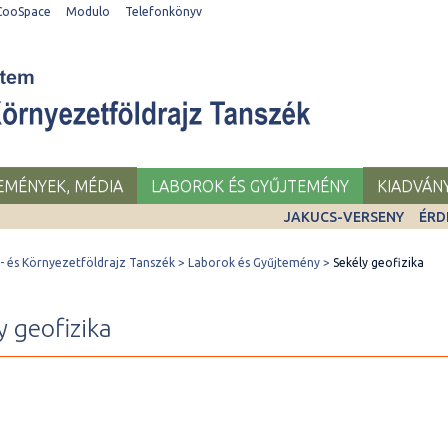
CooSpace
Modulo
Telefonkönyv
SEMÉNYEK, MÉDIA
LABOROK ÉS GYŰJTEMÉNY
KIADVÁN
JAKUCS-VERSENY
ÉRD
 és Környezetföldrajz Tanszék
Laborok és Gyűjtemény
Sekély geofizika
y geofizika