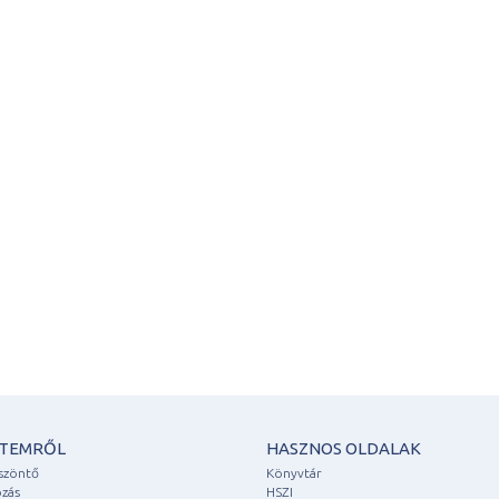
ETEMRŐL
HASZNOS OLDALAK
szöntő
Könyvtár
zás
HSZI