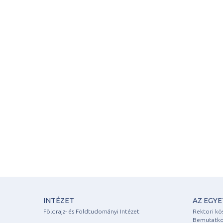
INTÉZET
AZ EGY
Földrajz- és Földtudományi Intézet
Rektori kö
Bemutatko