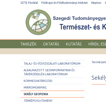
SZTE Főoldal
Földrajzi és Földtudományi Intézet
Neptun
TANSZÉK
OKTATÁS
KUTATÁS
HÍREK, E
Természet-
TALAJ- ÉS VÍZVIZSGÁLATI LABORATÓRIUM
ALKALMAZOTT GEOINFORMATIKAI ÉS
TÁVÉRZÉKELÉSI LABORATÓRIUM
Sekél
KORMEGHATÁROZÁS
MIKROMŰANYAG
SEKÉLY GEOFIZIKA
TÉRKÉPGYŰJTEMÉNY