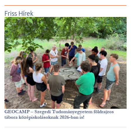
Friss Hírek
GEOCAMP – Szegedi Tudományegyetem földrajzos
tábora középiskolásoknak 2026-ban is!