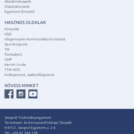
Akadémikusaink
Díszdoktoraink
Egyetemi Értesítő
HASZNOS OLDALAK
Könyvtár
HSZI
Idegennyelvi Kommunikációs Intézet
Sportközpont
TIK
Füvészkert
GMF
Karrier Iroda
TTIK HÖK
Kollégiumok, szakkollégiumok
KÖVESS MINKET
Szegedi Tudományegyetem
Természet- és Környezetföldrajz Tanszék
H-6722, Szeged Egyetem u. 2-6.
Tel.: +36 62 544 158