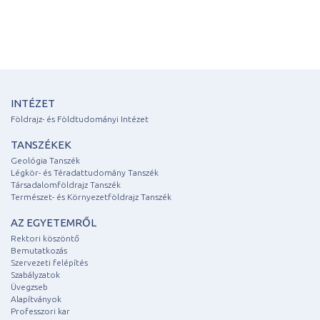
INTÉZET
Földrajz- és Földtudományi Intézet
TANSZÉKEK
Geológia Tanszék
Légkör- és Téradattudomány Tanszék
Társadalomföldrajz Tanszék
Természet- és Környezetföldrajz Tanszék
AZ EGYETEMRŐL
Rektori köszöntő
Bemutatkozás
Szervezeti felépítés
Szabályzatok
Üvegzseb
Alapítványok
Professzori kar