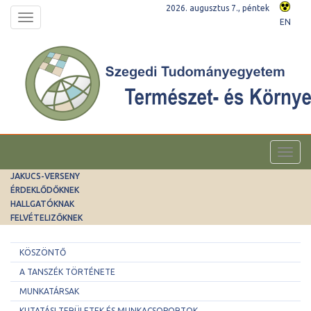
2026. augusztus 7., péntek
Toggle
EN
navigation
Toggl
navig
JAKUCS-VERSENY
ÉRDEKLŐDŐKNEK
HALLGATÓKNAK
FELVÉTELIZŐKNEK
KÖSZÖNTŐ
A TANSZÉK TÖRTÉNETE
MUNKATÁRSAK
KUTATÁSI TERÜLETEK ÉS MUNKACSOPORTOK