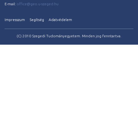
E-mail:
office@geo.u-szeged.hu
Impresszum
Segítség
Adatvédelem
(C) 2010 Szegedi Tudományegyetem. Minden jog fenntartva.