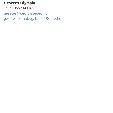
Gesztes Olympia
Tel.: +3662343365
gesztes@geo.u-szeged.hu
gesztes.olimpia.gabriella@szte.hu