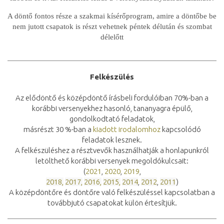
A döntő fontos része a szakmai kísérőprogram, amire a döntőbe be
nem jutott csapatok is részt vehetnek péntek délután és szombat
délelőtt
Felkészülés
Az elődöntő és középdöntő írásbeli fordulóiban 70%-ban a
korábbi versenyekhez hasonló, tananyagra épülő,
gondolkodtató feladatok,
másrészt 30 %-ban a
kiadott irodalomhoz
kapcsolódó
feladatok lesznek.
A felkészüléshez a résztvevők használhatják a honlapunkról
letölthető korábbi versenyek megoldókulcsait:
(
2021
,
2020
,
2019
,
2018
,
2017
,
2016
,
2015
,
2014
,
2012
,
2011
)
A középdöntőre és döntőre való felkészüléssel kapcsolatban a
továbbjutó csapatokat külön értesítjük.