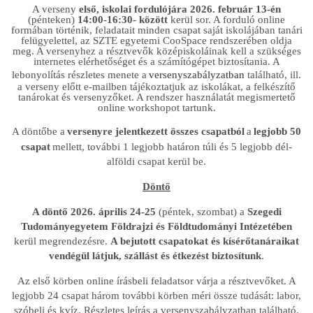
A verseny
első, iskolai fordulójára 2026. február 13-én
(pénteken)
14:00-16:30- között
kerül sor. A forduló online
formában történik, feladatait minden csapat saját iskolájában tanári
felügyelettel, az SZTE egyetemi CooSpace rendszerében oldja
meg. A versenyhez a résztvevők középiskoláinak kell a szükséges
internetes elérhetőséget és a számítógépet biztosítania. A
lebonyolítás részletes menete a
versenyszabályzatban
található, ill.
a verseny előtt e-mailben tájékoztatjuk az iskolákat, a felkészítő
tanárokat és versenyzőket. A rendszer használatát megismertető
online workshopot tartunk.
A döntőbe a
versenyre jelentkezett összes csapatból
a
legjobb 50
csapat
mellett, további 1 legjobb határon túli és 5 legjobb dél-
alföldi csapat kerül be.
Döntő
A döntő
2026. április 24-25
(péntek, szombat) a
Szegedi
Tudományegyetem Földrajzi és Földtudományi Intézetében
kerül megrendezésre.
A bejutott csapatokat és kísérőtanáraikat
vendégül látjuk, szállást és étkezést biztosítunk
.
Az első körben online írásbeli feladatsor várja a résztvevőket. A
legjobb 24 csapat három további körben méri össze tudását: labor,
szóbeli és kvíz. Részletes leírás a versenyszabályzatban található.