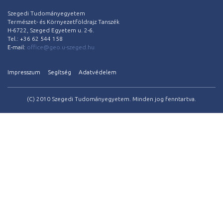
Szegedi Tudományegyetem
Természet- és Környezetföldrajz Tanszék
H-6722, Szeged Egyetem u. 2-6.
Tel.: +36 62 544 158
E-mail:
office@geo.u-szeged.hu
Impresszum
Segítség
Adatvédelem
(C) 2010 Szegedi Tudományegyetem. Minden jog fenntartva.