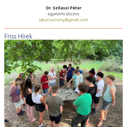
Dr. Szilassi Péter
egyetemi docens
jakucsverseny@gmail.com
Friss Hírek