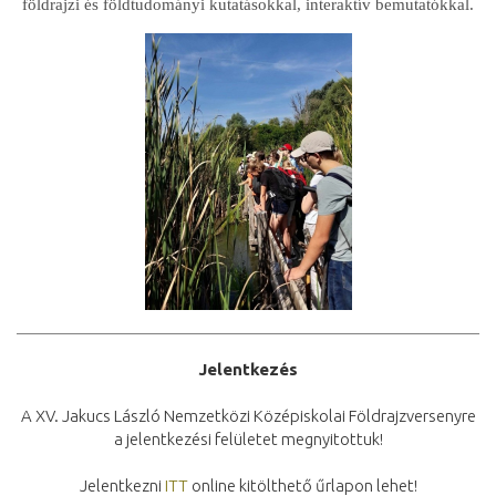
földrajzi és földtudományi kutatásokkal, interaktív bemutatókkal.
Jelentkezés
A XV. Jakucs László Nemzetközi Középiskolai Földrajzversenyre
a
jelentkezési felületet megnyitottuk!
Jelentkezni
ITT
online kitölthető űrlapon lehet!