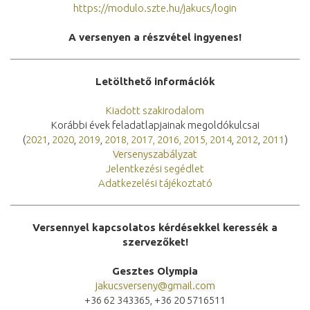
https://modulo.szte.hu/jakucs/login
A versenyen a részvétel ingyenes!
Letölthető információk
Kiadott szakirodalom
Korábbi évek feladatlapjainak megoldókulcsai
(
2021
,
2020
,
2019
,
2018
,
2017
,
2016
,
2015
,
2014
,
2012
,
2011
)
Versenyszabályzat
Jelentkezési segédlet
Adatkezelési tájékoztató
Versennyel kapcsolatos kérdésekkel keressék a
szervezőket!
Gesztes Olympia
jakucsverseny@gmail.com
+36 62 343365, +36 20 5716511