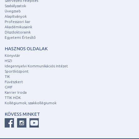
Szervezeti felépítés
Szabályzatok
Üvegzseb
Alapítványok
Professzori kar
Akadémikusaink
Díszdoktoraink
Egyetemi Értesítő
HASZNOS OLDALAK
Könyvtár
HSZI
Idegennyelvi Kommunikációs Intézet
Sportközpont
TIK
Füvészkert
GMF
Karrier Iroda
TTIK HÖK
Kollégiumok, szakkollégiumok
KÖVESS MINKET