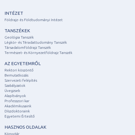
INTÉZET
Földrajz- és Földtudományi Intézet
TANSZÉKEK
Geológia Tanszék
Légkör- és Téradattudomány Tanszék
Társadalomföldrajz Tanszék
Természet- és Környezetföldrajz Tanszék
AZ EGYETEMRŐL
Rektori köszöntő
Bemutatkozás
Szervezeti felépítés
Szabályzatok
Üvegzseb
Alapítványok
Professzori kar
Akadémikusaink
Díszdoktoraink
Egyetemi Értesítő
HASZNOS OLDALAK
Könyvtár