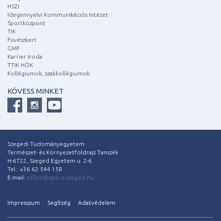
HSZI
Idegennyelvi Kommunikációs Intézet
Sportközpont
TIK
Füvészkert
GMF
Karrier Iroda
TTIK HÖK
Kollégiumok, szakkollégiumok
KÖVESS MINKET
Szegedi Tudományegyetem
Természet- és Környezetföldrajz Tanszék
H-6722, Szeged Egyetem u. 2-6.
Tel.: +36 62 544 158
E-mail:
office@geo.u-szeged.hu
Impresszum
Segítség
Adatvédelem