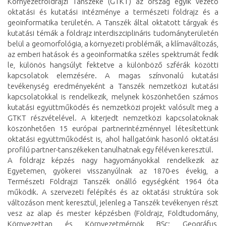
Környezetföldrajzi Tanszéke (GTKT) az ország egyik vezető
oktatási és kutatási intézménye a természeti földrajz és a
geoinformatika területén. A Tanszék által oktatott tárgyak és
kutatási témák a földrajz interdiszciplináris tudományterületén
belül a geomorfológia, a környezeti problémák, a klímaváltozás,
az emberi hatások és a geoinformatika széles spektrumát fedik
le, különös hangsúlyt fektetve a különböző szférák közötti
kapcsolatok elemzésére. A magas színvonalú kutatási
tevékenység eredményeként a Tanszék nemzetközi kutatási
kapcsolatokkal is rendelkezik, melynek köszönhetően számos
kutatási együttműködés és nemzetközi projekt valósult meg a
GTKT részvételével. A kiterjedt nemzetközi kapcsolatoknak
köszönhetően 15 európai partnerintézménnyel létesítettünk
oktatási együttműködést is, ahol hallgatóink hasonló oktatási
profilú partner-tanszékeken tanulhatnak egy féléven keresztül.
A földrajz képzés nagy hagyományokkal rendelkezik az
Egyetemen, gyökerei visszanyúlnak az 1870-es évekig, a
Természeti Földrajzi Tanszék önálló egységként 1964 óta
működik. A szervezeti felépítés és az oktatási struktúra sok
változáson ment keresztül, jelenleg a Tanszék tevékenyen részt
vesz az alap és mester képzésben (Földrajz, Földtudomány,
Környezettan és Környezetmérnök BSc; Geográfus,