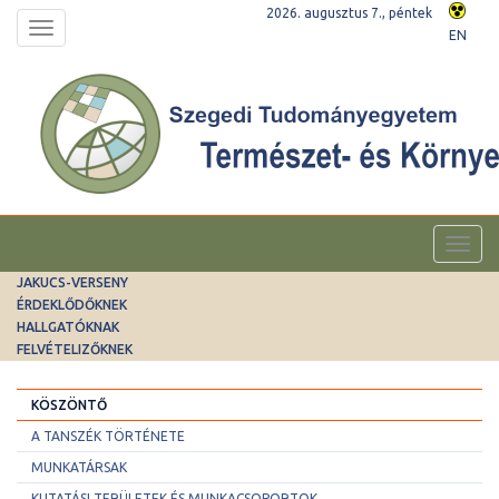
2026. augusztus 7., péntek
Toggle
EN
navigation
Toggl
navig
JAKUCS-VERSENY
ÉRDEKLŐDŐKNEK
HALLGATÓKNAK
FELVÉTELIZŐKNEK
KÖSZÖNTŐ
A TANSZÉK TÖRTÉNETE
MUNKATÁRSAK
KUTATÁSI TERÜLETEK ÉS MUNKACSOPORTOK