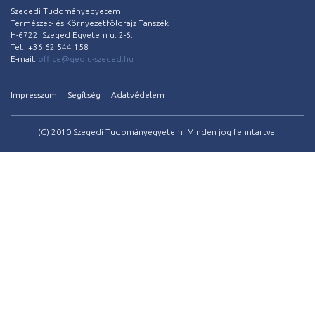
Szegedi Tudományegyetem
Természet- és Környezetföldrajz Tanszék
H-6722, Szeged Egyetem u. 2-6.
Tel.: +36 62 544 158
E-mail:
office@geo.u-szeged.hu
Impresszum
Segítség
Adatvédelem
(C) 2010 Szegedi Tudományegyetem. Minden jog fenntartva.