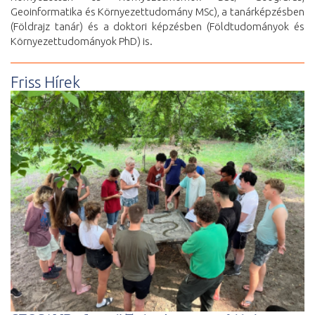
Geoinformatika és Környezettudomány MSc), a tanárképzésben
(Földrajz tanár) és a doktori képzésben (Földtudományok és
Környezettudományok PhD) is.
Friss Hírek