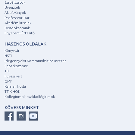
Szabályzatok
Üvegzseb
Alapítványok
Professzori kar
Akadémikusaink
Díszdoktoraink
Egyetemi Értesítő
HASZNOS OLDALAK
Könyvtár
HSZI
Idegennyelvi Kommunikációs Intézet
Sportközpont
TIK
Füvészkert
GMF
Karrier Iroda
TTIK HÖK
Kollégiumok, szakkollégiumok
KÖVESS MINKET