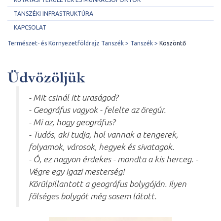
TANSZÉKI INFRASTRUKTÚRA
KAPCSOLAT
Természet- és Környezetföldrajz Tanszék
Tanszék
Köszöntő
Üdvözöljük
- Mit csinál itt uraságod?
- Geográfus vagyok - felelte az öregúr.
- Mi az, hogy geográfus?
- Tudós, aki tudja, hol vannak a tengerek,
folyamok, városok, hegyek és sivatagok.
- Ó, ez nagyon érdekes - mondta a kis herceg. -
Végre egy igazi mesterség!
Körülpillantott a geográfus bolygóján. Ilyen
fölséges bolygót még sosem látott.