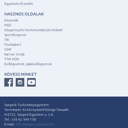
Egyetemi Értesítő
HASZNOS OLDALAK
Könyvtár
HSZI
Idegennyelvi Kommunikációs Intézet
Sportközpont
TIK
Füvészkert
GMF
Karrier Iroda
TTIK HÖK
Kollégiumok, szakkollégiumok
KÖVESS MINKET
Szegedi Tudományegyetem
Természet- és Környezetföldrajz Tanszék
H-6722, Szeged Egyetem u. 2-6.
Tel.: +36 62 544 158
E-mail:
office@geo.u-szeged.hu