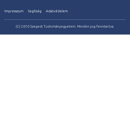
Impresszum
Segítség
Adatvédelem
(C) 2010 Szegedi Tudományegyetem. Minden jog fenntartva.