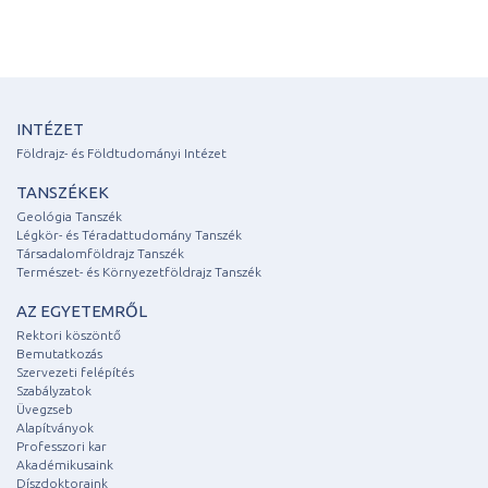
INTÉZET
Földrajz- és Földtudományi Intézet
TANSZÉKEK
Geológia Tanszék
Légkör- és Téradattudomány Tanszék
Társadalomföldrajz Tanszék
Természet- és Környezetföldrajz Tanszék
AZ EGYETEMRŐL
Rektori köszöntő
Bemutatkozás
Szervezeti felépítés
Szabályzatok
Üvegzseb
Alapítványok
Professzori kar
Akadémikusaink
Díszdoktoraink