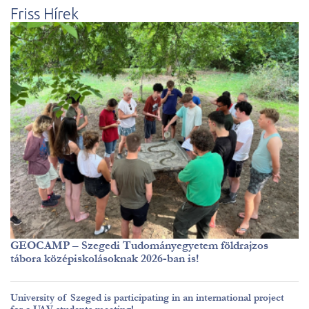
Friss Hírek
GEOCAMP – Szegedi Tudományegyetem földrajzos
tábora középiskolásoknak 2026-ban is!
University of Szeged is participating in an international project