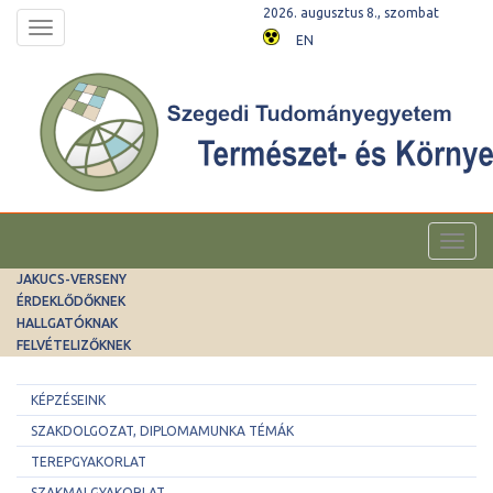
2026. augusztus 8., szombat
Toggle
EN
navigation
Toggl
navig
JAKUCS-VERSENY
ÉRDEKLŐDŐKNEK
HALLGATÓKNAK
FELVÉTELIZŐKNEK
KÉPZÉSEINK
SZAKDOLGOZAT, DIPLOMAMUNKA TÉMÁK
TEREPGYAKORLAT
SZAKMAI GYAKORLAT