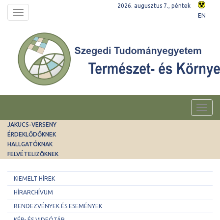
2026. augusztus 7., péntek
Toggle
EN
navigation
Toggl
navig
JAKUCS-VERSENY
ÉRDEKLŐDŐKNEK
HALLGATÓKNAK
FELVÉTELIZŐKNEK
KIEMELT HÍREK
HÍRARCHÍVUM
RENDEZVÉNYEK ÉS ESEMÉNYEK
KÉP- ÉS VIDEÓTÁR