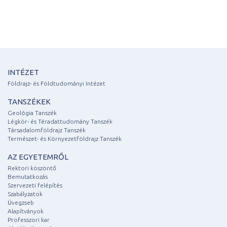
INTÉZET
Földrajz- és Földtudományi Intézet
TANSZÉKEK
Geológia Tanszék
Légkör- és Téradattudomány Tanszék
Társadalomföldrajz Tanszék
Természet- és Környezetföldrajz Tanszék
AZ EGYETEMRŐL
Rektori köszöntő
Bemutatkozás
Szervezeti felépítés
Szabályzatok
Üvegzseb
Alapítványok
Professzori kar