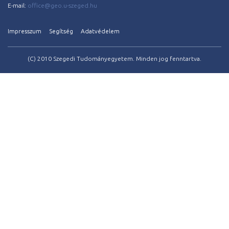
E-mail:
office@geo.u-szeged.hu
Impresszum
Segítség
Adatvédelem
(C) 2010 Szegedi Tudományegyetem. Minden jog fenntartva.