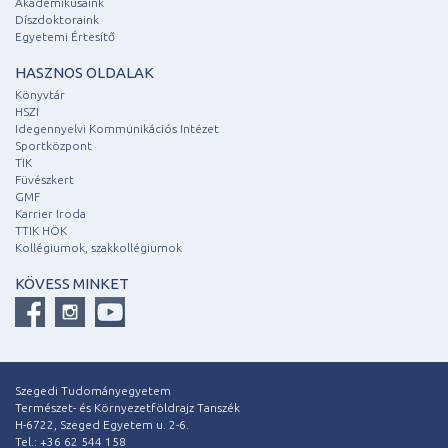
Akadémikusaink
Díszdoktoraink
Egyetemi Értesítő
HASZNOS OLDALAK
Könyvtár
HSZI
Idegennyelvi Kommunikációs Intézet
Sportközpont
TIK
Füvészkert
GMF
Karrier Iroda
TTIK HÖK
Kollégiumok, szakkollégiumok
KÖVESS MINKET
Szegedi Tudományegyetem
Természet- és Környezetföldrajz Tanszék
H-6722, Szeged Egyetem u. 2-6.
Tel.: +36 62 544 158