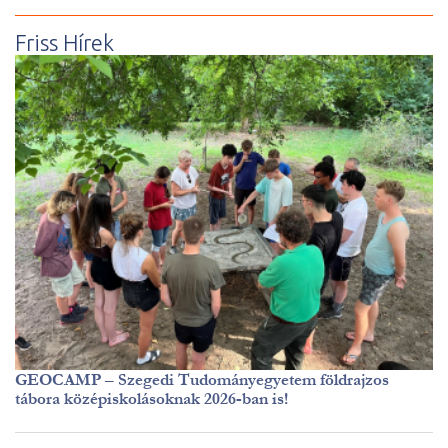
Friss Hírek
GEOCAMP – Szegedi Tudományegyetem földrajzos
tábora középiskolásoknak 2026-ban is!