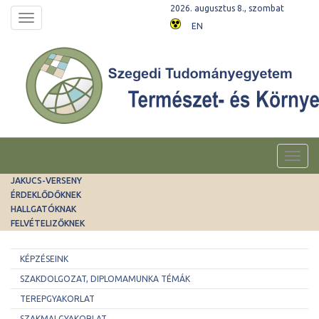
2026. augusztus 8., szombat
Toggle
EN
navigation
Toggl
navig
JAKUCS-VERSENY
ÉRDEKLŐDŐKNEK
HALLGATÓKNAK
FELVÉTELIZŐKNEK
KÉPZÉSEINK
SZAKDOLGOZAT, DIPLOMAMUNKA TÉMÁK
TEREPGYAKORLAT
SZAKMAI GYAKORLAT