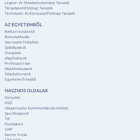
Légkör- és Téradattudomány Tanszék
Társadalomföldrajz Tanszék
Természet- és Környezetföldrajz Tanszék
AZ EGYETEMRŐL
Rektori köszöntő
Bemutatkozás
Szervezeti felépítés
Szabályzatok
Üvegzseb
Alapítványok
Professzori kar
Akadémikusaink
Díszdoktoraink
Egyetemi Értesítő
HASZNOS OLDALAK
Könyvtár
HSZI
Idegennyelvi Kommunikációs Intézet
Sportközpont
TIK
Füvészkert
GMF
Karrier Iroda
TTIK HÖK