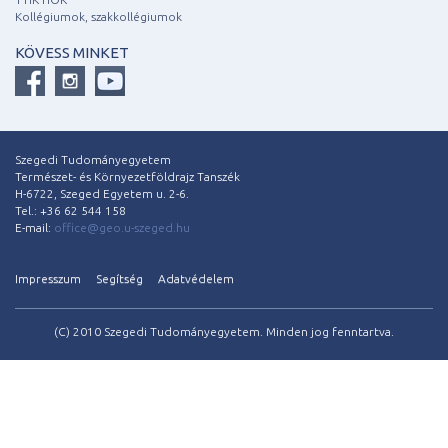
Kollégiumok, szakkollégiumok
KÖVESS MINKET
Szegedi Tudományegyetem
Természet- és Környezetföldrajz Tanszék
H-6722, Szeged Egyetem u. 2-6.
Tel.: +36 62 544 158
E-mail:
office@geo.u-szeged.hu
Impresszum
Segítség
Adatvédelem
(C) 2010 Szegedi Tudományegyetem. Minden jog fenntartva.