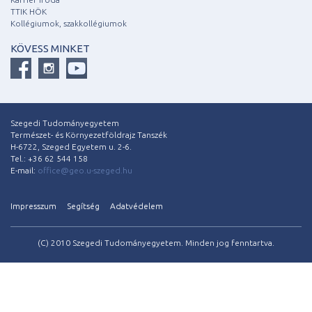
TTIK HÖK
Kollégiumok, szakkollégiumok
KÖVESS MINKET
Szegedi Tudományegyetem
Természet- és Környezetföldrajz Tanszék
H-6722, Szeged Egyetem u. 2-6.
Tel.: +36 62 544 158
E-mail:
office@geo.u-szeged.hu
Impresszum
Segítség
Adatvédelem
(C) 2010 Szegedi Tudományegyetem. Minden jog fenntartva.