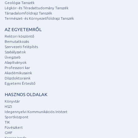
Geológia Tanszék
Légkör- és Téradattudomány Tanszék
Társadalomföldrajz Tanszék
Természet- és Környezetföldrajz Tanszék
AZ EGYETEMRŐL
Rektori köszöntő
Bemutatkozás
Szervezeti felépítés
Szabályzatok
Üvegzseb
Alapítványok
Professzori kar
Akadémikusaink
Díszdoktoraink
Egyetemi Értesítő
HASZNOS OLDALAK
Könyvtár
HSZI
Idegennyelvi Kommunikációs Intézet
Sportközpont
TIK
Füvészkert
GMF
Karrier Iroda