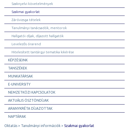
Szaknyelvi követelmények
Szakmai gyakorlat
Záróvizsga tételek
Tanulmányi tanácsadók, mentorok
Hallgatói díjak, díjazott hallgatók
Levelezős órarend
Hitelesített tantárgyi tematika kikérése
KÉPZÉSEINK
TANSZÉKEK
MUNKATÁRSAK
E-UNIVERSITY
NEMZETKÖZI KAPCSOLATOK
AKTUÁLIS ÖSZTÖNDÍJAK
ARANYKRÉTA DÍJAZOTTAK
NAPTÁRAK
Oktatás
Tanulmányi információk
Szakmai gyakorlat