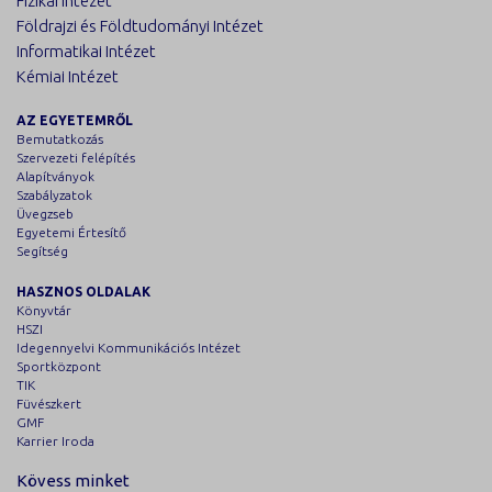
Fizikai Intézet
Földrajzi és Földtudományi Intézet
Informatikai Intézet
Kémiai Intézet
AZ EGYETEMRŐL
Bemutatkozás
Szervezeti felépítés
Alapítványok
Szabályzatok
Üvegzseb
Egyetemi Értesítő
Segítség
HASZNOS OLDALAK
Könyvtár
HSZI
Idegennyelvi Kommunikációs Intézet
Sportközpont
TIK
Füvészkert
GMF
Karrier Iroda
Kövess minket