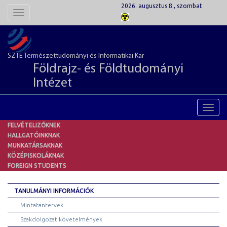
2026. augusztus 8., szombat
Toggle
navigation
SZTE Természettudományi és Informatikai Kar
Földrajz- és Földtudományi
Intézet
Toggl
navig
FELVÉTELIZŐKNEK
HALLGATÓINKNAK
MUNKATÁRSAKNAK
KÖZÉPISKOLÁKNAK
FOREIGN STUDENTS
TANULMÁNYI INFORMÁCIÓK
Mintatantervek
Szakdolgozat követelmények