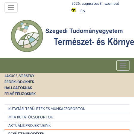
2026. augusztus 8., szombat
Toggle
EN
navigation
Toggl
navig
JAKUCS-VERSENY
ÉRDEKLŐDŐKNEK
HALLGATÓKNAK
FELVÉTELIZŐKNEK
KUTATÁSI TERÜLETEK ÉS MUNKACSOPORTOK
MTA KUTATÓCSOPORTOK
AKTUÁLIS PROJEKTJEINK
EGYÜTTMŰKÖDÉSEK