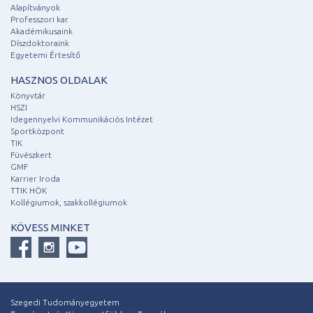
Alapítványok
Professzori kar
Akadémikusaink
Díszdoktoraink
Egyetemi Értesítő
HASZNOS OLDALAK
Könyvtár
HSZI
Idegennyelvi Kommunikációs Intézet
Sportközpont
TIK
Füvészkert
GMF
Karrier Iroda
TTIK HÖK
Kollégiumok, szakkollégiumok
KÖVESS MINKET
Szegedi Tudományegyetem