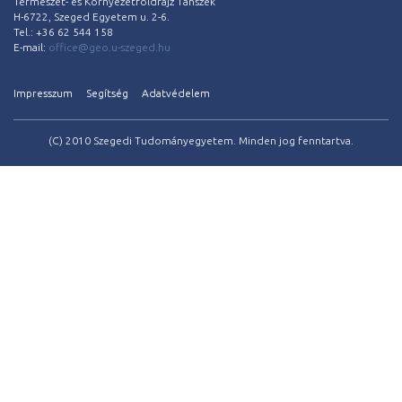
Természet- és Környezetföldrajz Tanszék
H-6722, Szeged Egyetem u. 2-6.
Tel.: +36 62 544 158
E-mail:
office@geo.u-szeged.hu
Impresszum
Segítség
Adatvédelem
(C) 2010 Szegedi Tudományegyetem. Minden jog fenntartva.