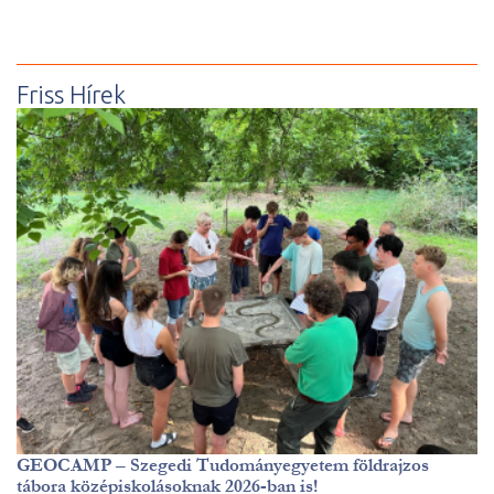
Friss Hírek
GEOCAMP – Szegedi Tudományegyetem földrajzos
tábora középiskolásoknak 2026-ban is!