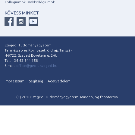
Kollégiumok, szakkollégiumok
KÖVESS MINKET
Szegedi Tudományegyetem
Természet- és Környezetföldrajz Tanszék
H-6722, Szeged Egyetem u. 2-6.
Tel.: +36 62 544 158
E-mail:
office@geo.u-szeged.hu
Impresszum
Segítség
Adatvédelem
(C) 2010 Szegedi Tudományegyetem. Minden jog fenntartva.