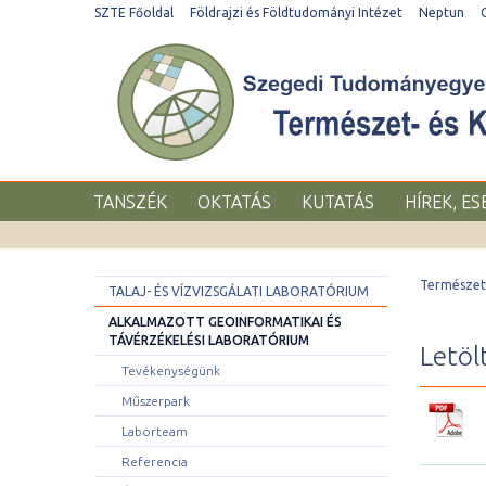
SZTE Főoldal
Földrajzi és Földtudományi Intézet
Neptun
TANSZÉK
OKTATÁS
KUTATÁS
HÍREK, E
Természet-
TALAJ- ÉS VÍZVIZSGÁLATI LABORATÓRIUM
ALKALMAZOTT GEOINFORMATIKAI ÉS
TÁVÉRZÉKELÉSI LABORATÓRIUM
Letöl
Tevékenységünk
Műszerpark
Laborteam
Referencia