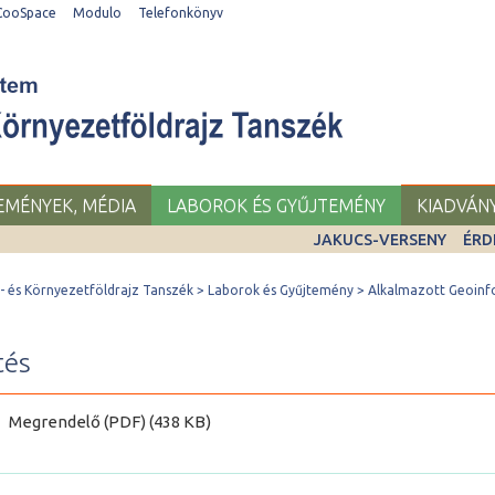
CooSpace
Modulo
Telefonkönyv
SEMÉNYEK, MÉDIA
LABOROK ÉS GYŰJTEMÉNY
KIADVÁN
JAKUCS-VERSENY
ÉRD
 és Környezetföldrajz Tanszék
Laborok és Gyűjtemény
Alkalmazott Geoinfo
tés
Megrendelő (PDF) (438 KB)