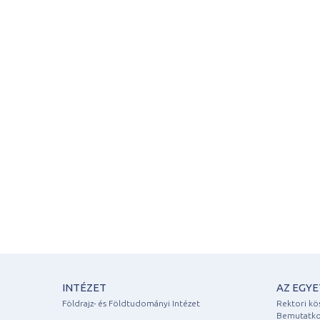
INTÉZET
AZ EGY
Földrajz- és Földtudományi Intézet
Rektori kö
Bemutatko