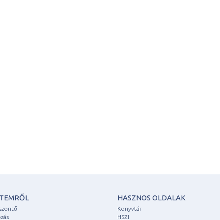
ETEMRŐL
HASZNOS OLDALAK
szöntő
Könyvtár
zás
HSZI