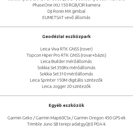
PhaseOne iXU 150 RGB/CIR kamera
Dji Ronin MX gimbal
EUMETSAT vevő állomás
Geodéziai eszközpark
Leica Viva RTK GNSS (rover)
Topcon Hiper Pro RTK GNSS (rovar+bázis)
Leica Builder mérőállomás
Sokkia Set350Rx mérőállomás
Sokkia Set310 mérőállomás
Leica Sprinter 150M digitális szintezők
Leica Jogger 20 szintezők
Egyéb eszközök
Garmin Geko / Garmin Map60CSx / Garmin Oregon 450 GPS-ek
Trimble Juno SB terepi adatgyűjtő PDA-k