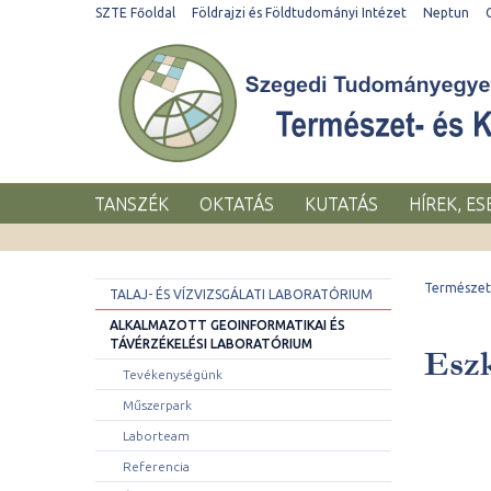
SZTE Főoldal
Földrajzi és Földtudományi Intézet
Neptun
TANSZÉK
OKTATÁS
KUTATÁS
HÍREK, E
Természet-
TALAJ- ÉS VÍZVIZSGÁLATI LABORATÓRIUM
ALKALMAZOTT GEOINFORMATIKAI ÉS
TÁVÉRZÉKELÉSI LABORATÓRIUM
Esz
Tevékenységünk
Műszerpark
Laborteam
Referencia