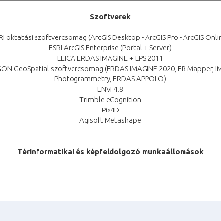
Szoftverek
RI oktatási szoftvercsomag (ArcGIS Desktop - ArcGIS Pro - ArcGIS Onli
ESRI ArcGIS Enterprise (Portal + Server)
LEICA ERDAS IMAGINE + LPS 2011
ON GeoSpatial szoftvercsomag (ERDAS IMAGINE 2020, ER Mapper, I
Photogrammetry, ERDAS APPOLO)
ENVI 4.8
Trimble eCognition
Pix4D
Agisoft Metashape
Térinformatikai és képfeldolgozó munkaállomások