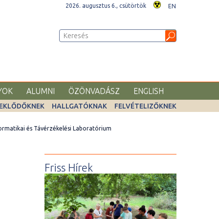
2026. augusztus 6., csütörtök
EN
YOK
ALUMNI
ÖZÖNVADÁSZ
ENGLISH
EKLŐDŐKNEK
HALLGATÓKNAK
FELVÉTELIZŐKNEK
rmatikai és Távérzékelési Laboratórium
Friss Hírek