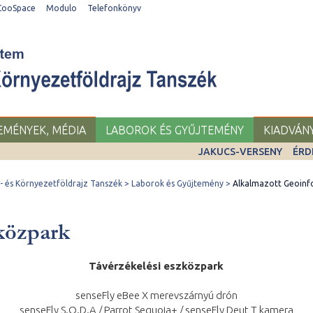
CooSpace
Modulo
Telefonkönyv
SEMÉNYEK, MÉDIA
LABOROK ÉS GYŰJTEMÉNY
KIADVÁN
JAKUCS-VERSENY
ÉRD
 és Környezetföldrajz Tanszék
Laborok és Gyűjtemény
Alkalmazott Geoinfo
közpark
Távérzékelési eszközpark
senseFly eBee X merevszárnyú drón
senseFly S.O.D.A / Parrot Sequoia+ / senseFly Deut T kamera