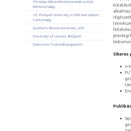
Christian-Albrechts-Universität zu Kiel,
kutatások
Németország
alkalmaz
J.E. Purkyně University in Ústí nad Labem,
régészetb
Csehország
természet
Southern Illinois University, USA
feltétele
jelenlegi
University of Leuven, Belgium
hidromor
Debreceni Tudományegyetem
Sikeres 
A M
FU
geo
tá
En
Publikác
Sip
geo
Teh