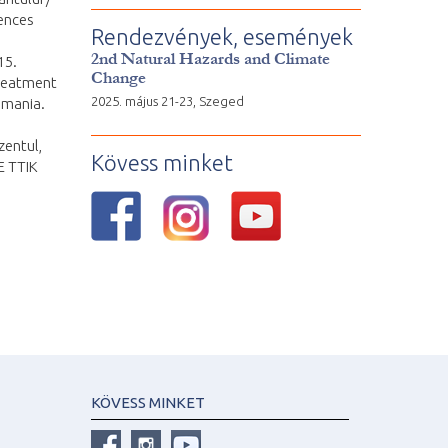
iences
Rendezvények, események
2nd Natural Hazards and Climate
15.
Change
treatment
2025. május 21-23, Szeged
omania.
zentul,
Kövess minket
TE TTIK
KÖVESS MINKET