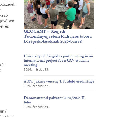
módszerek
a
tkező
a jövőben
eli és
GEOCAMP – Szegedi
Tudományegyetem földrajzos tábora
középiskolásoknak 2026-ban is!
University of Szeged is participating in an
international project for a UAV students
 és
meeting!
2026. március 13.
k
A XV. Jakucs verseny 1. forduló eredménye
2026. február 27.
Demonstrátori pályázat 2025/2026 II.
félév
2026. február 24.
an /
ântului /