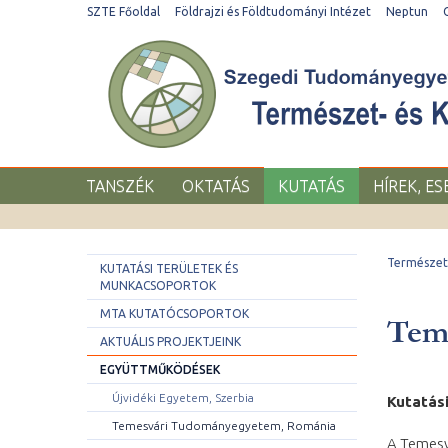
SZTE Főoldal
Földrajzi és Földtudományi Intézet
Neptun
TANSZÉK
OKTATÁS
KUTATÁS
HÍREK, E
Természet-
KUTATÁSI TERÜLETEK ÉS
MUNKACSOPORTOK
MTA KUTATÓCSOPORTOK
Tem
AKTUÁLIS PROJEKTJEINK
EGYÜTTMŰKÖDÉSEK
Újvidéki Egyetem, Szerbia
Kutatás
Temesvári Tudományegyetem, Románia
A Temesv