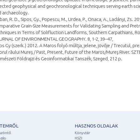
ected geophysical and geochronological techniques serving earth sc
d archaeology.
ban, R. D., Sipos, Gy., Popescu, M., Urdea, P., Onaca, A., Ladányi, Zs. 20
parative Grain-Size Measurements for Validating Sampling and Pre
hniques in Terms of Solifluction Landforms, Southern Carpathians, R
URNAL OF ENVIRONMENTAL GEOGRAPHY. 8, 1-2, 39–47,
os Gy (szerk.) 2012. A Maros folyó múltja, jelene, jövője / Trecutul, pre
torul râului Mureş / Past, Present, Future of the Maros/Mureş River. SZ
mészeti Földrajzi és Geoinformatikai Tanszék, Szeged, 212 p.
ETEMRŐL
HASZNOS OLDALAK
szöntő
Könyvtár
zás
HSZI