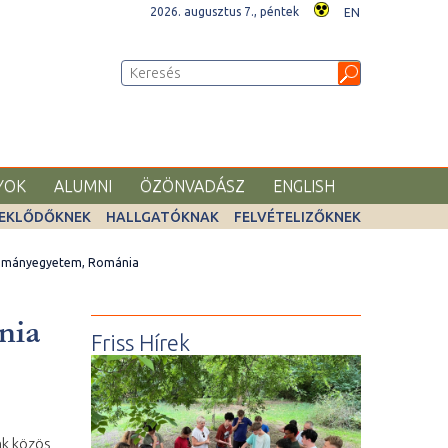
2026. augusztus 7., péntek
EN
YOK
ALUMNI
ÖZÖNVADÁSZ
ENGLISH
EKLŐDŐKNEK
HALLGATÓKNAK
FELVÉTELIZŐKNEK
ományegyetem, Románia
nia
Friss Hírek
ak közös