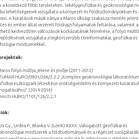
 a következő főbb területeken. Sekélygeofizikai és geokronológiai 
ási lehetőségeinek vizsgálata a környezet és földtudományokban és 
en. A kutatások másik iránya a Maros síksági szakasza mentén jelen
es és ember által vezérelt földrajzi folyamatok feltárása, valamint 
zhető kedvezőtlen változások kockázatának felmérése, a folyó múltb
 fejlődésének vizsgálata a legkorszerűbb térinformatikai, geofizikai és
fológiai módszerekkel.
projektek:
aros folyó múltja, jelene és jövője (2011-2012)
TUMAR HURO/0901/266/2.2.2 „Komplex geokronológiai laboratórium
fizikai eszközpark létesítése örökségvédelmi és környezeti kutatáso
mogatásához” (2014-2016)
viArch HURO/1101/126/2.2.1
iók:
os Gy., Urdea P., Blanka V. (szerk) XXXX. Válogatott geofizikai és
kronológiai módszerek a földtudományok és a régészet szolgálatáb
nici geofizice și geocronologice aplicate în arheologie și știintele păm