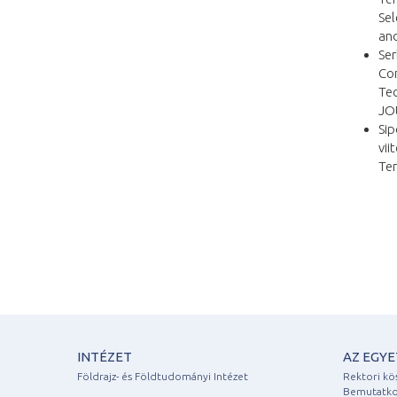
Sel
an
Ser
Com
Tec
JO
Sip
vii
Ter
INTÉZET
AZ EGY
Földrajz- és Földtudományi Intézet
Rektori kö
Bemutatko