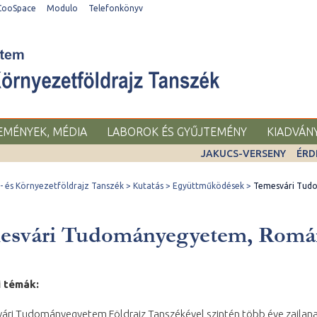
CooSpace
Modulo
Telefonkönyv
SEMÉNYEK, MÉDIA
LABOROK ÉS GYŰJTEMÉNY
KIADVÁN
JAKUCS-VERSENY
ÉRD
 és Környezetföldrajz Tanszék
Kutatás
Együttműködések
Temesvári Tud
esvári Tudományegyetem, Romá
i témák:
ári Tudományegyetem Földrajz Tanszékével szintén több éve zajlan