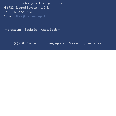
Természet- és Környezetföldrajz Tanszék
H-6722, Szeged Egyetem u. 2-6.
Tel.: +36 62 544 158
E-mail:
office@geo.u-szeged.hu
Impresszum
Segítség
Adatvédelem
(C) 2010 Szegedi Tudományegyetem. Minden jog fenntartva.