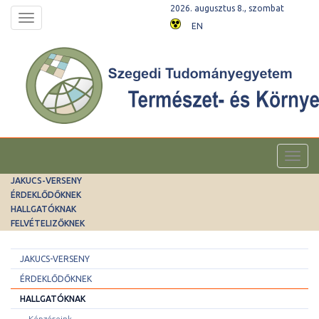
2026. augusztus 8., szombat
Toggle
EN
navigation
Toggl
navig
JAKUCS-VERSENY
ÉRDEKLŐDŐKNEK
HALLGATÓKNAK
FELVÉTELIZŐKNEK
JAKUCS-VERSENY
ÉRDEKLŐDŐKNEK
HALLGATÓKNAK
Képzéseink