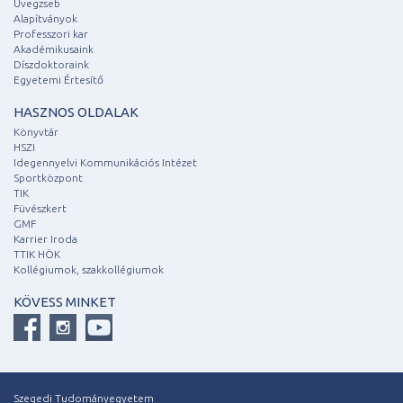
Üvegzseb
Alapítványok
Professzori kar
Akadémikusaink
Díszdoktoraink
Egyetemi Értesítő
HASZNOS OLDALAK
Könyvtár
HSZI
Idegennyelvi Kommunikációs Intézet
Sportközpont
TIK
Füvészkert
GMF
Karrier Iroda
TTIK HÖK
Kollégiumok, szakkollégiumok
KÖVESS MINKET
Szegedi Tudományegyetem