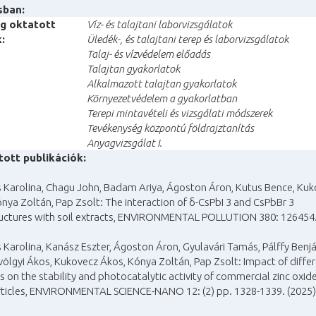
sban:
eg oktatott
Víz- és talajtani laborvizsgálatok
:
Üledék-, és talajtani terep és laborvizsgálatok
Talaj- és vízvédelem előadás
Talajtan gyakorlatok
Alkalmazott talajtan gyakorlatok
Környezetvédelem a gyakorlatban
Terepi mintavételi és vizsgálati módszerek
Tevékenység központú földrajztanítás
Anyagvizsgálat I.
tott publikációk
:
 Karolina, Chagu John, Badam Ariya, Ágoston Áron, Kutus Bence, Ku
nya Zoltán, Pap Zsolt: The interaction of δ-CsPbI 3 and CsPbBr 3
uctures with soil extracts, ENVIRONMENTAL POLLUTION 380: 126454.
Karolina, Kanász Eszter, Ágoston Áron, Gyulavári Tamás, Pálffy Benj
lgyi Ákos, Kukovecz Ákos, Kónya Zoltán, Pap Zsolt: Impact of differ
s on the stability and photocatalytic activity of commercial zinc oxid
ticles, ENVIRONMENTAL SCIENCE-NANO 12: (2) pp. 1328-1339. (2025