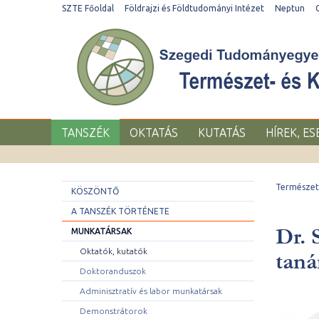
SZTE Főoldal
Földrajzi és Földtudományi Intézet
Neptun
TANSZÉK
OKTATÁS
KUTATÁS
HÍREK, E
Természet-
KÖSZÖNTŐ
A TANSZÉK TÖRTÉNETE
Dr. 
MUNKATÁRSAK
Oktatók, kutatók
taná
Doktoranduszok
Adminisztratív és labor munkatársak
Demonstrátorok