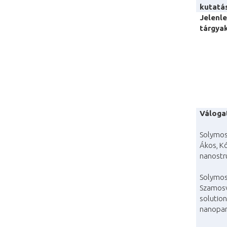
kutatá
Jelenl
tárgyak
Váloga
Solymos
Ákos, Kó
nanostr
Solymos 
Szamosvö
solution
nanopar