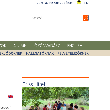
2026. augusztus 7., péntek
EN
YOK
ALUMNI
ÖZÖNVADÁSZ
ENGLISH
EKLŐDŐKNEK
HALLGATÓKNAK
FELVÉTELIZŐKNEK
Friss Hírek
élvezető