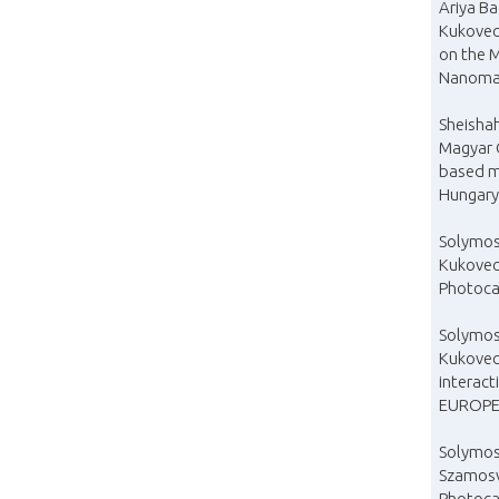
Ariya B
Kukovecz
on the M
Nanomate
Sheisha
Magyar G
based m
Hungary
Solymos 
Kukovec
Photocat
Solymos 
Kukovecz
interac
EUROPE 3
Solymos 
Szamosv
Photocat