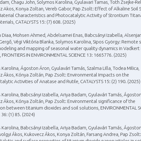
adam, Chagu John, Solymos Karolina, Gyulavari Tamas, Toth Zsejke-Re
 Akos, Konya Zoltan, Vereb Gabor, Pap Zsolt: Effect of Alkaline Soil 
aterial Characteristics and Photocatalytic Activity of Strontium Tita
rials, CATALYSTS 15: (7) 608. (2025)
h Diaa, Mohsen Ahmed, Abdelsamei Enas, Babcsányi Izabella, Alsenja
ergő, Végi Viktória Blanka, Solymos Karolina, Sipos György: Remote 
odeling and mapping of seasonal water quality dynamics in Vadkert 
, FRONTIERS IN ENVIRONMENTAL SCIENCE 13: 1665776. (2025)
Karolina, Ágoston Áron, Gyulavári Tamás, Szalma Lilla, Todea Milica,
z Ákos, Kónya Zoltán, Pap Zsolt: Environmental Impacts on the
alytic Activities of Anatase and Rutile, CATALYSTS 15: (2) 190. (2025)
Karolina, Babcsányi Izabella, Ariya Badam, Gyulavári Tamás, Ágosto
 Ákos, Kónya Zoltán, Pap Zsolt: Environmental significance of the
tion between titanium dioxides and soil solutions, ENVIRONMENTAL 
6: (1) 85. (2024)
Karolina, Babcsányi Izabella, Ariya Badam, Gyulavári Tamás, Ágosto
olgyi Ákos, Kukovecz Ákos, Konya Zoltán, Farsang Andrea, Pap Zsolt
alytic and surface properties of titanium dioxide nanoparticles in soi