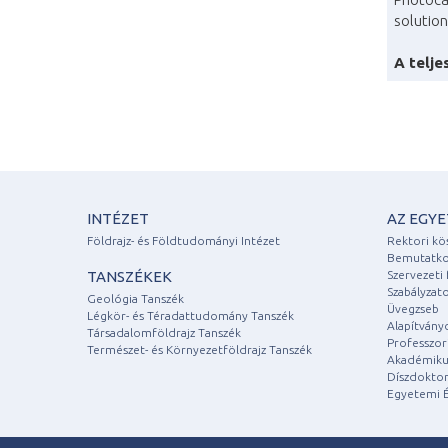
solutio
A telje
INTÉZET
AZ EGY
Földrajz- és Földtudományi Intézet
Rektori kö
Bemutatko
TANSZÉKEK
Szervezeti 
Szabályzat
Geológia Tanszék
Üvegzseb
Légkör- és Téradattudomány Tanszék
Alapítvány
Társadalomföldrajz Tanszék
Professzori
Természet- és Környezetföldrajz Tanszék
Akadémiku
Díszdoktor
Egyetemi É