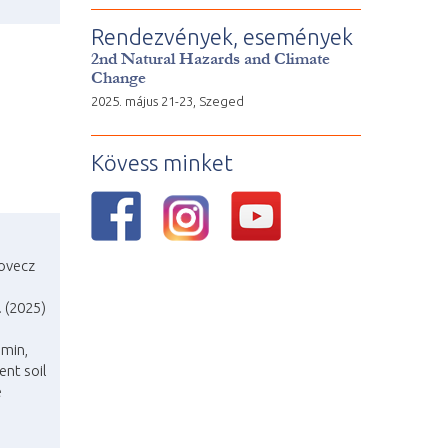
Rendezvények, események
2nd Natural Hazards and Climate
Change
2025. május 21-23, Szeged
Kövess minket
kovecz
 (2025)
ámin,
ent soil
e
)