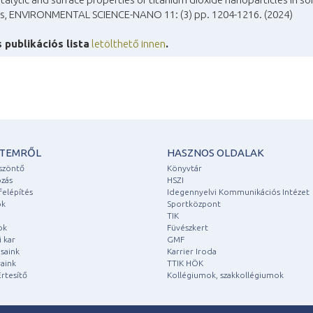
ns, ENVIRONMENTAL SCIENCE-NANO 11: (3) pp. 1204-1216. (2024)
s publikációs lista
letölthető innen
.
ETEMRŐL
HASZNOS OLDALAK
szöntő
Könyvtár
zás
HSZI
felépítés
Idegennyelvi Kommunikációs Intézet
ok
Sportközpont
TIK
ok
Füvészkert
 kar
GMF
saink
Karrier Iroda
aink
TTIK HÖK
rtesítő
Kollégiumok, szakkollégiumok