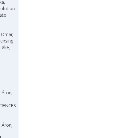
ka,
Solution
nate
r Omar,
sensing-
Lake,
n Áron,
SCIENCES
n Áron,
:
l