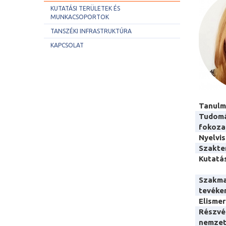
KUTATÁSI TERÜLETEK ÉS
MUNKACSOPORTOK
TANSZÉKI INFRASTRUKTÚRA
KAPCSOLAT
Tanul
Tudom
fokoza
Nyelvi
Szakter
Kutatá
Szakma
tevéke
Elismer
Részvé
nemzet