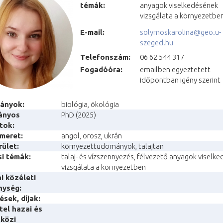
témák:
anyagok viselkedésének
vizsgálata a környezetbe
E-mail:
solymoskarolina@geo.u-
szeged.hu
Telefonszám:
06 62 544 317
Fogadóóra:
emailben egyeztetett
időpontban igény szerint
mányok
:
biológia, ökológia
ányos
PhD (2025)
tok:
smeret
:
angol, orosz, ukrán
ület:
környezettudományok, talajtan
si témák:
talaj- és vízszennyezés, félvezető anyagok viselk
vizsgálata a környezetben
i közéleti
nység:
ések, díjak:
tel hazai és
közi