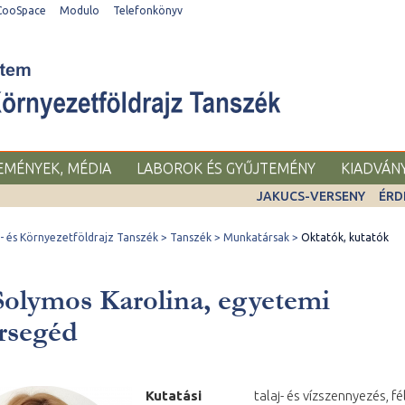
CooSpace
Modulo
Telefonkönyv
SEMÉNYEK, MÉDIA
LABOROK ÉS GYŰJTEMÉNY
KIADVÁN
JAKUCS-VERSENY
ÉRD
 és Környezetföldrajz Tanszék
Tanszék
Munkatársak
Oktatók, kutatók
Solymos Karolina, egyetemi
rsegéd
Kutatási
talaj- és vízszennyezés, f