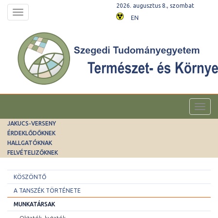
2026. augusztus 8., szombat
Toggle
EN
navigation
Toggl
navig
JAKUCS-VERSENY
ÉRDEKLŐDŐKNEK
HALLGATÓKNAK
FELVÉTELIZŐKNEK
KÖSZÖNTŐ
A TANSZÉK TÖRTÉNETE
MUNKATÁRSAK
Oktatók, kutatók