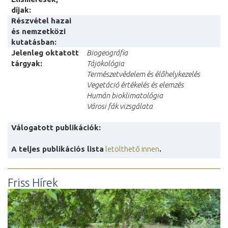
díjak:
Részvétel hazai
és nemzetközi
kutatásban:
Jelenleg oktatott
Biogeográfia
tárgyak:
Tájökológia
Természetvédelem és élőhelykezelés
Vegetáció értékelés és elemzés
Humán bioklimatológia
Városi fák vizsgálata
Válogatott publikációk
:
A teljes publikációs lista
letölthető innen
.
Friss Hírek