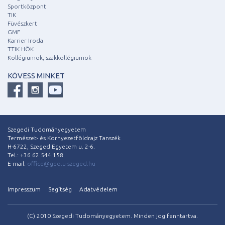
Sportközpont
TIK
Füvészkert
GMF
Karrier Iroda
TTIK HÖK
Kollégiumok, szakkollégiumok
KÖVESS MINKET
Szegedi Tudományegyetem
Természet- és Környezetföldrajz Tanszék
H-6722, Szeged Egyetem u. 2-6.
Tel.: +36 62 544 158
E-mail:
office@geo.u-szeged.hu
Impresszum
Segítség
Adatvédelem
(C) 2010 Szegedi Tudományegyetem. Minden jog fenntartva.