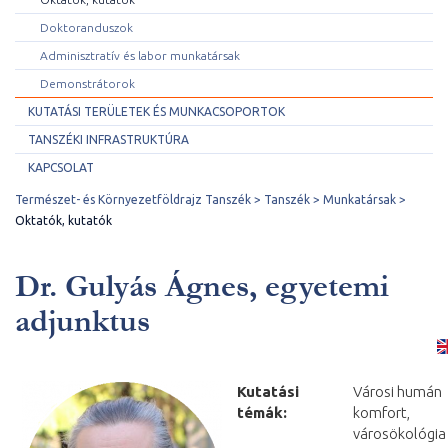
Doktoranduszok
Adminisztratív és labor munkatársak
Demonstrátorok
KUTATÁSI TERÜLETEK ÉS MUNKACSOPORTOK
TANSZÉKI INFRASTRUKTÚRA
KAPCSOLAT
Természet- és Környezetföldrajz Tanszék
Tanszék
Munkatársak
Oktatók, kutatók
Dr. Gulyás Ágnes, egyetemi
adjunktus
Kutatási
Városi humán
témák:
komfort,
városökológia