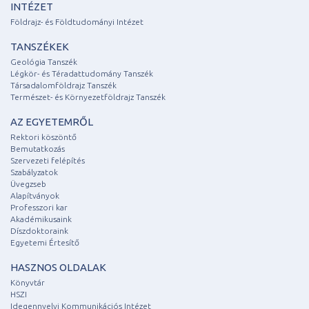
INTÉZET
Földrajz- és Földtudományi Intézet
TANSZÉKEK
Geológia Tanszék
Légkör- és Téradattudomány Tanszék
Társadalomföldrajz Tanszék
Természet- és Környezetföldrajz Tanszék
AZ EGYETEMRŐL
Rektori köszöntő
Bemutatkozás
Szervezeti felépítés
Szabályzatok
Üvegzseb
Alapítványok
Professzori kar
Akadémikusaink
Díszdoktoraink
Egyetemi Értesítő
HASZNOS OLDALAK
Könyvtár
HSZI
Idegennyelvi Kommunikációs Intézet