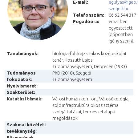
E-mail:
agulyas@geo.
szeged.hu
Telefonszám:
06 62 544 317
Fogadóóra:
emailben
egyeztetett
időpontban
igény szerint
Tanulmányok
:
biológia-földrajz szakos középiskolai
tanár, Kossuth Lajos
Tudományegyetem, Debrecen (1983)
Tudományos
PhD (2010), Szegedi
fokozatok:
Tudományegyetem
Nyelvismeret
:
Szakterület:
Kutatási témák:
Városi humán komfort, Városökológia,
zöld infrastruktúra ökoszisztéma
szolgáltatásai, természetalapú
megoldások
Szakmai közéleti
tevékenység:
Elismerések,