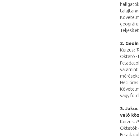
hallgatók
talajtan
Követelmé
geográfu
Teljesíte
2. Geoi
Kurzus:
T
Oktató -
Feladatok
valamint 
méréseke
Heti óras
Követelmé
vagy föld
3.
Jakuc
való kö
Kurzus:
P
Oktatók -
Feladatok