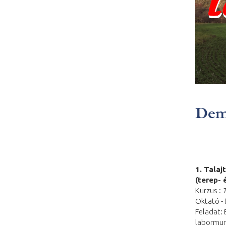
Demo
1. Talaj
(terep-
Kurzus :
T
Oktató -
Feladat: 
labormun