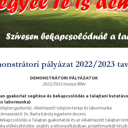
nstrátori pályázat 2022/2023 ta
DEMONSTRÁTORI PÁLYÁZATOK
2022/2023 tavaszi félév
tan gyakorlat segítése és bekapcsolódás a talajtani kutatás
 és labormunka)
alajtan gyakorlat
,
Alkalmazott talajtan
terepi és labormunka
 témavezető: Dr. Barta Károly egyetemi docens
Bekapcsolódás a Talajtan gyakorlatok és az Alkalmazott talajtan tere
ka előkészítésébe, segítés a lebonyolításában, projektmunkát készí