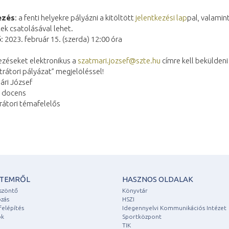
ezés
: a fenti helyekre pályázni a kitöltött
jelentkezési lap
pal, valamint
ek csatolásával lehet.
ő
: 2023. február 15. (szerda) 12:00 óra
ezéseket elektronikus a
szatmari.jozsef@szte.hu
címre kell beküldeni
átori pályázat” megjelöléssel!
ári József
 docens
átori témafelelős
ETEMRŐL
HASZNOS OLDALAK
szöntő
Könyvtár
zás
HSZI
felépítés
Idegennyelvi Kommunikációs Intézet
ok
Sportközpont
TIK