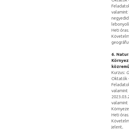
Feladato
valamint
negyedid
lebonyol
Heti óras
Követelm
geográfus
6. Natur
Környez
közrem
Kurzus:
G
Oktatók -
Feladato
valamint 
2023.03.2
valamint 
Környeze
Heti óras
Követelm
jelent.