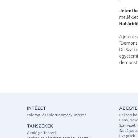
Jelentk
melléklet
Határid
A jelentk
“Demonstr
Dr. Szatm
egyetemi
demonstr
INTÉZET
AZ EGY
Földrajz- és Földtudományi Intézet
Rektori kö
Bemutatko
TANSZÉKEK
Szervezeti 
Szabályzat
Geológia Tanszék
Üvegzseb
Légkör- és Téradattudomány Tanszék