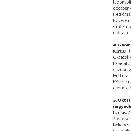
lebonyolí
adatbank
Heti óras
Követelmé
Grafikai 
előnyt je
4. Geom
Kurzus -
Oktatók 
Feladat:
ellenőrz
Heti óras
Követelm
geomorfo
5.
Oktat
negyedi
Kurzus:
M
kormeghat
bekapcso
Oktatók 