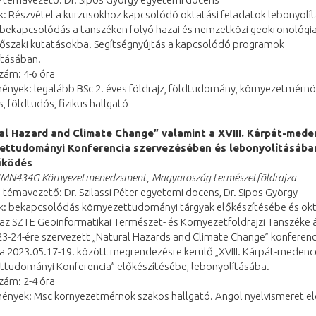
k: Részvétel a kurzusokhoz kapcsolódó oktatási feladatok lebonyolí
 bekapcsolódás a tanszéken folyó hazai és nemzetközi geokronológia
őszaki kutatásokba. Segítségnyújtás a kapcsolódó programok
ításában.
zám: 4-6 óra
ények: legalább BSc 2. éves földrajz, földtudomány, környezetmérnö
, földtudós, fizikus hallgató
al Hazard and Climate Change” valamint a XVIII. Kárpát-mede
ettudományi Konferencia szervezésében és lebonyolításába
űködés
MN434G Környezetmenedzsment, Magyaroszág természetföldrajza
 témavezető: Dr. Szilassi Péter egyetemi docens, Dr. Sipos György
k: bekapcsolódás környezettudományi tárgyak előkészítésébe és ok
az SZTE Geoinformatikai Természet- és Környezetföldrajzi Tanszéke á
3-24-ére szervezett „Natural Hazards and Climate Change” konferenc
a 2023.05.17-19. között megrendezésre kerülő „XVIII. Kárpát-medenc
ttudományi Konferencia” előkészítésébe, lebonyolításába.
zám: 2-4 óra
ények: Msc környezetmérnök szakos hallgató. Angol nyelvismeret e