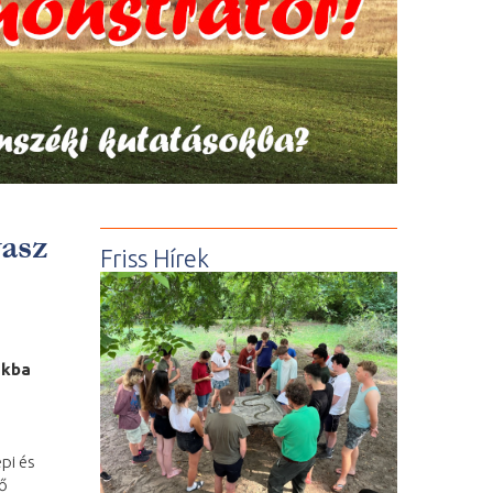
vasz
Friss Hírek
okba
pi és
tő