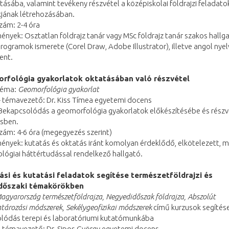
tásába, valamint tevékeny részvétel a középiskolai földrajzi feladato
jának létrehozásában.
zám: 2-4 óra
nyek: Osztatlan földrajz tanár vagy MSc földrajz tanár szakos hallg
programok ismerete (Corel Draw, Adobe Illustrator), illetve angol nye
lent.
orfológia gyakorlatok oktatásában való részvétel
 téma:
Geomorfológia gyakorlat
- témavezető: Dr. Kiss Tímea egyetemi docens
 Bekapcsolódás a geomorfológia gyakorlatok előkészítésébe és részv
ésben.
zám: 4-6 óra (megegyezés szerint)
ények: kutatás és oktatás iránt komolyan érdeklődő, elkötelezett, m
lógiai háttértudással rendelkező hallgató.
ási és kutatási feladatok segítése természetföldrajzi és
dőszaki témakörökben
agyarország természetföldrajza, Negyedidőszak földrajza, Abszolút
ározási módszerek, Sekélygeofizikai módszerek
című kurzusok segítése
lódás terepi és laboratóriumi kutatómunkába
- témavezető: Dr. Sipos György egyetemi docens