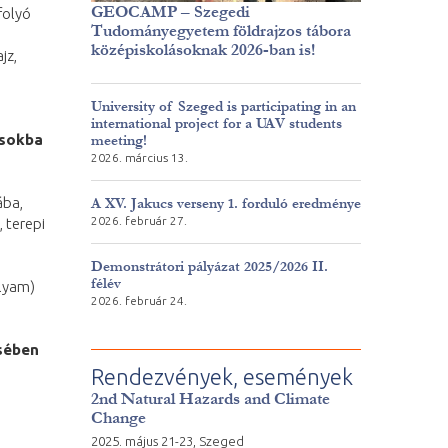
GEOCAMP – Szegedi
folyó
Tudományegyetem földrajzos tábora
középiskolásoknak 2026-ban is!
jz,
University of Szeged is participating in an
international project for a UAV students
ásokba
meeting!
2026. március 13.
ába,
A XV. Jakucs verseny 1. forduló eredménye
2026. február 27.
 terepi
Demonstrátori pályázat 2025/2026 II.
félév
olyam)
2026. február 24.
sében
Rendezvények, események
2nd Natural Hazards and Climate
Change
2025. május 21-23, Szeged