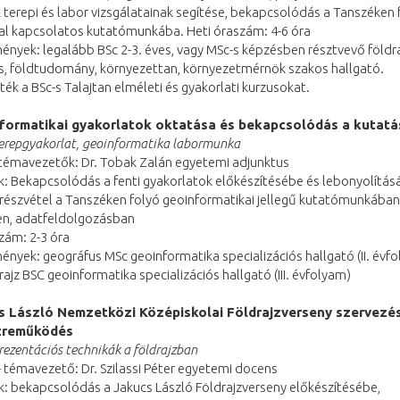
 terepi és labor vizsgálatainak segítése, bekapcsolódás a Tanszéken 
nal kapcsolatos kutatómunkába. Heti óraszám: 4-6 óra
nyek: legalább BSc 2-3. éves, vagy MSc-s képzésben résztvevő földra
s, földtudomány, környezettan, környezetmérnök szakos hallgató.
tték a BSc-s Talajtan elméleti és gyakorlati kurzusokat.
nformatikai gyakorlatok oktatása és bekapcsolódás a kutat
erepgyakorlat, geoinformatika labormunka
 témavezetők: Dr. Tobak Zalán egyetemi adjunktus
: Bekapcsolódás a fenti gyakorlatok előkészítésébe és lebonyolítás
részvétel a Tanszéken folyó geoinformatikai jellegű kutatómunkában,
n, adatfeldolgozásban
zám: 2-3 óra
nyek: geográfus MSc geoinformatika specializációs hallgató (II. évf
rajz BSC geoinformatika specializációs hallgató (III. évfolyam)
s László Nemzetközi Középiskolai Földrajzverseny szervezé
zreműködés
rezentációs technikák a földrajzban
 témavezető: Dr. Szilassi Péter egyetemi docens
: bekapcsolódás a Jakucs László Földrajzverseny előkészítésébe,