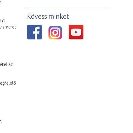
k
Kövess minket
ató.
lvismeret
étel az
egfelelő
,