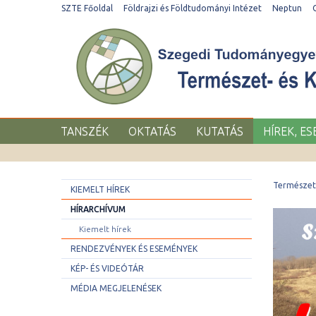
SZTE Főoldal
Földrajzi és Földtudományi Intézet
Neptun
TANSZÉK
OKTATÁS
KUTATÁS
HÍREK, E
Természet-
KIEMELT HÍREK
HÍRARCHÍVUM
Kiemelt hírek
RENDEZVÉNYEK ÉS ESEMÉNYEK
KÉP- ÉS VIDEÓTÁR
MÉDIA MEGJELENÉSEK