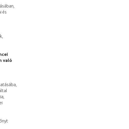
tásában,
i és
k,
ncei
n való
tatásába,
ltal
ia,
ei
lőnyt