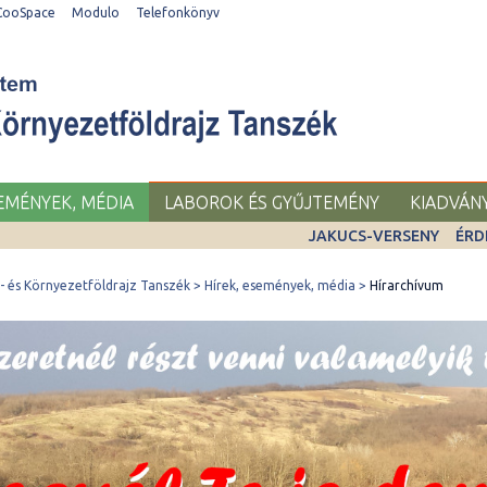
CooSpace
Modulo
Telefonkönyv
SEMÉNYEK, MÉDIA
LABOROK ÉS GYŰJTEMÉNY
KIADVÁN
JAKUCS-VERSENY
ÉRD
 és Környezetföldrajz Tanszék
Hírek, események, média
Hírarchívum