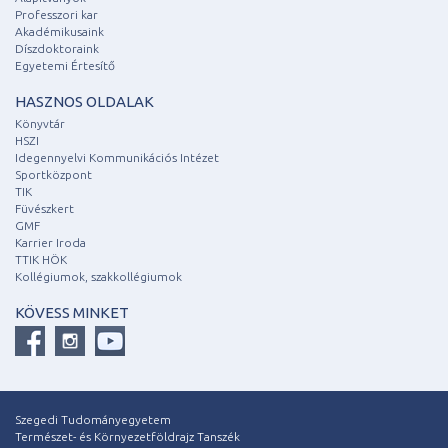
Professzori kar
Akadémikusaink
Díszdoktoraink
Egyetemi Értesítő
HASZNOS OLDALAK
Könyvtár
HSZI
Idegennyelvi Kommunikációs Intézet
Sportközpont
TIK
Füvészkert
GMF
Karrier Iroda
TTIK HÖK
Kollégiumok, szakkollégiumok
KÖVESS MINKET
Szegedi Tudományegyetem
Természet- és Környezetföldrajz Tanszék