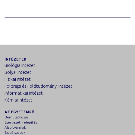
INTÉZETEK
Biológia Intézet
Bolyai Intézet
Fizikai Intézet
Földrajzi és Földtudományi Intézet
Informatikai Intézet
Kémiai Intézet
AZ EGYETEMRŐL
Bemutatkozás
Szervezeti felépítés
Alapítványok
Szabályzatok