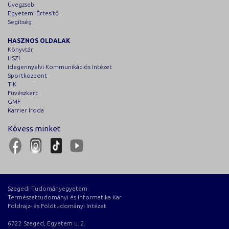
Üvegzseb
Egyetemi Értesítő
Segítség
HASZNOS OLDALAK
Könyvtár
HSZI
Idegennyelvi Kommunikációs Intézet
Sportközpont
TIK
Füvészkert
GMF
Karrier Iroda
Kövess minket
Szegedi Tudományegyetem
Természettudományi és Informatika Kar
Földrajz- és Földtudományi Intézet
6722 Szeged, Egyetem u. 2.