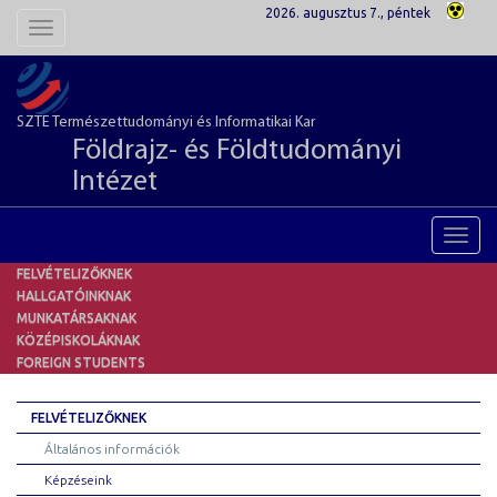
2026. augusztus 7., péntek
Toggle
navigation
SZTE Természettudományi és Informatikai Kar
Földrajz- és Földtudományi
Intézet
Toggl
navig
FELVÉTELIZŐKNEK
HALLGATÓINKNAK
MUNKATÁRSAKNAK
KÖZÉPISKOLÁKNAK
FOREIGN STUDENTS
FELVÉTELIZŐKNEK
Általános információk
Képzéseink