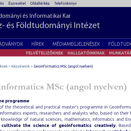
lo
Észrevétel
Oldaltérkép
Telefonkönyv
ományi és Informatikai Kar
z- és Földtudományi Intézet
IADVÁNYOK
HÍREK
MÉDIAMEGJELENÉSEK
FÖLDTUD
FELVÉTELIZŐKNEK
HALLGATÓINKNAK
MUNKATÁ
őknek
Képzéseink
Geoinformatics MSc (angol nyelven)
nformatics MSc (angol nyelven)
he programme
of the theoretical and practical master’s programme in Geoinformat
oinformatics experts, researchers and analysts who, based on their 
l knowledge of natural sciences, mathematics, informatics and En
 cultivate the science of geoinformatics creatively
. Based