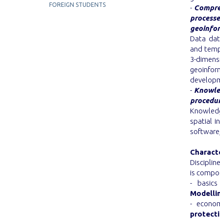
FOREIGN STUDENTS
-
Compreh
process
geoinfor
Data dat
and temp
3-dimens
geoinfor
developm
-
Knowled
procedu
Knowledg
spatial 
software,
Charact
Disciplin
is compo
- basics
Modelli
- econo
protect