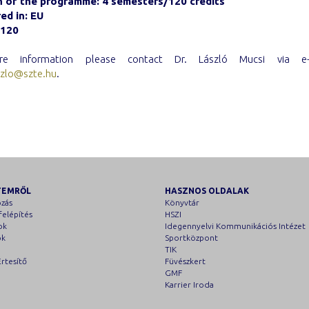
n of the programme: 4 semesters/120 credits
ed in: EU
 120
e information please contact Dr. László Mucsi via e
szlo@szte.hu
.
TEMRŐL
HASZNOS OLDALAK
zás
Könyvtár
felépítés
HSZI
ok
Idegennyelvi Kommunikációs Intézet
ok
Sportközpont
TIK
rtesítő
Füvészkert
GMF
Karrier Iroda