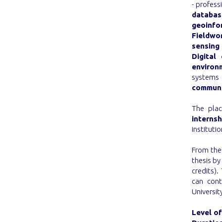
- profes
databas
geoinfo
Fieldwo
sensing 
Digital
environ
systems
communi
The plac
internsh
instituti
From the
thesis by
credits)
can cont
Universit
Level o