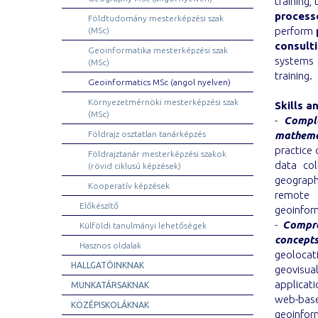
training,
process
Földtudomány mesterképzési szak
perform
(MSc)
consult
Geoinformatika mesterképzési szak
systems 
(MSc)
training.
Geoinformatics MSc (angol nyelven)
Környezetmérnöki mesterképzési szak
Skills 
(MSc)
-
Comple
Földrajz osztatlan tanárképzés
mathemat
practice 
Földrajztanár mesterképzési szakok
data col
(rövid ciklusú képzések)
geographi
Kooperatív képzések
remote s
Előkészítő
geoinform
-
Compre
Külföldi tanulmányi lehetőségek
concept
Hasznos oldalak
geolocat
HALLGATÓINKNAK
geovisua
applicat
MUNKATÁRSAKNAK
web-bas
KÖZÉPISKOLÁKNAK
geoinfor