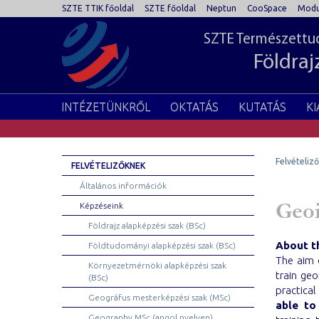
SZTE TTIK főoldal
SZTE főoldal
Neptun
CooSpace
Modu
SZTE Természettud
Földraj
INTÉZETÜNKRŐL
OKTATÁS
KUTATÁS
K
Felvételiz
FELVÉTELIZŐKNEK
Általános információk
Geoi
Képzéseink
Földrajz alapképzési szak (BSc)
About t
Földtudományi alapképzési szak (BSc)
The aim 
Környezetmérnöki alapképzési szak
train ge
(BSc)
practica
Geográfus mesterképzési szak (MSc)
able to
Geography MSc (angol nyelven)