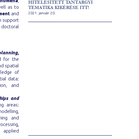
henomena
,
HITELESÍTETT TANTÁRGYI
well as to
TEMATIKA KIKÉRÉSE ITT!
ement
and
2021. január 20.
on support
 doctoral
lanning,
d for the
nd spatial
wledge of
tial data;
tion, and
hips and
ng areas:
odelling,
mming and
ocessing,
 applied