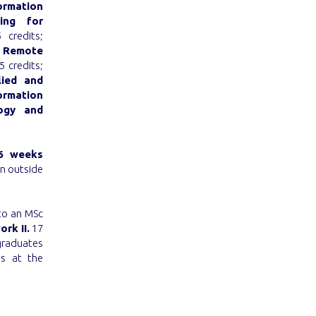
ormation
ing for
credits;
;
Remote
5 credits;
lied and
ormation
ogy and
6 weeks
an outside
to an MSc
rk II.
17
graduates
ms at the