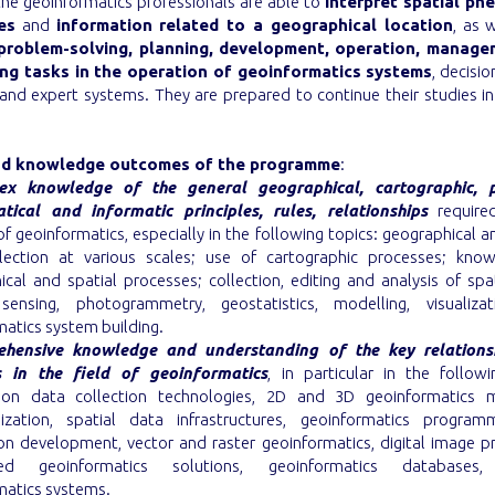
 the geoinformatics professionals are able to
interpret spatial p
es
and
information related to a geographical location
, as 
problem-solving, planning, development, operation, manag
ing tasks in the operation of geoinformatics systems
, decisi
and expert systems. They are prepared to continue their studies in
and knowledge outcomes of the programme
:
x knowledge of the general geographical, cartographic, p
ical and informatic principles, rules, relationships
require
of geoinformatics, especially in the following topics: geographical a
lection at various scales; use of cartographic processes; kno
cal and spatial processes; collection, editing and analysis of spa
ensing, photogrammetry, geostatistics, modelling, visualiza
atics system building.
hensive knowledge and understanding of the key relations
s in the field of geoinformatics
, in particular in the followi
ion data collection technologies, 2D and 3D geoinformatics m
lization, spatial data infrastructures, geoinformatics progra
ion development, vector and raster geoinformatics, digital image pr
ed geoinformatics solutions, geoinformatics databases,
matics systems.