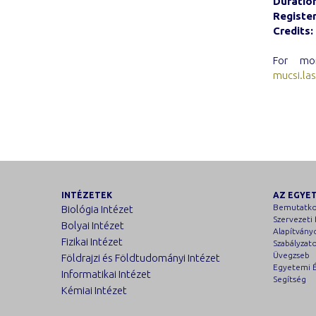
Duratio
Register
Credits:
For mor
mucsi.la
INTÉZETEK
AZ EGYE
Bemutatko
Biológia Intézet
Szervezeti 
Bolyai Intézet
Alapítvány
Fizikai Intézet
Szabályzat
Üvegzseb
Földrajzi és Földtudományi Intézet
Egyetemi É
Informatikai Intézet
Segítség
Kémiai Intézet