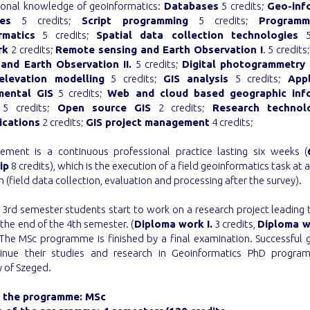
sional knowledge of geoinformatics:
Databases
5 credits;
Geo-inf
es
5 credits;
Script programming
5 credits;
Programm
rmatics
5 credits;
Spatial data collection technologies
5 
rk
2 credits;
Remote sensing and Earth Observation I
. 5 credits
and Earth Observation II.
5 credits;
Digital photogrammetry
 elevation modelling
5 credits;
GIS analysis
5 credits;
App
mental GIS
5 credits;
Web and cloud based geographic inf
 5 credits;
Open source GIS
2 credits;
Research technol
cations
2 credits;
GIS project management
4 credits;
ement is a continuous professional practice lasting six weeks (
ip
8 credits), which is the execution of a field geoinformatics task at 
on (field data collection, evaluation and processing after the survey).
 3rd semester students start to work on a research project leading 
 the end of the 4th semester. (
Diploma work I.
3 credits,
Diploma wo
. The MSc programme is finished by a final examination. Successful 
inue their studies and research in Geoinformatics PhD progra
y of Szeged.
f the programme: MSc