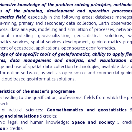
ensive knowledge of the problem-solving principles, method
es of the planning, development and operation processe
matics field
, especially in the following areas: database manage
a-mining, primary and secondary data collection, Earth observation
oral data analysis, modelling and simulation of processes, network 
ional modelling, geovisualization, geostatistical solutions, 
matics services, spatial services development, geoinformatics pro
ent of geospatial applications, open source geoinformatics.
ge of the specific tools of geoinformatics, ability to apply fie
res, data management and analysis, and visualization so
e and use of spatial data collection technologies, available data
information software, as well as open source and commercial geoin
 cloud-based geoinformatics solutions.
eristics of the master’s programme
es leading to the qualification, professional fields from which the
sed:
 of natural sciences:
Geomathematics and geostatistics
5 
ng and simulations
5 credits;
mic, legal and human knowledge:
Space and society
5 credi
ion
3 credits