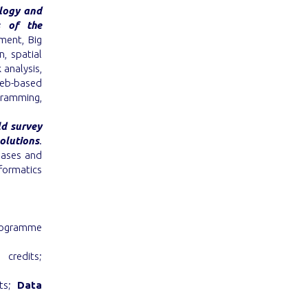
ology and
s of the
ment, Big
, spatial
analysis,
web-based
gramming,
ld survey
lutions
.
bases and
formatics
 programme
credits;
ts;
Data