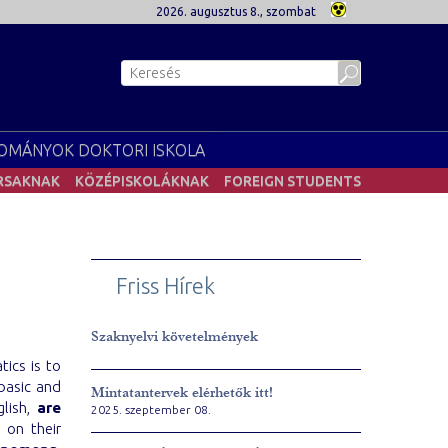
2026. augusztus 8., szombat
OMÁNYOK DOKTORI ISKOLA
RSAKNAK
KÖZÉPISKOLÁKNAK
FOREIGN STUDENTS
Friss Hírek
Szaknyelvi követelmények
ics is to
basic and
Mintatantervek elérhetők itt!
glish,
are
2025. szeptember 08.
 on their