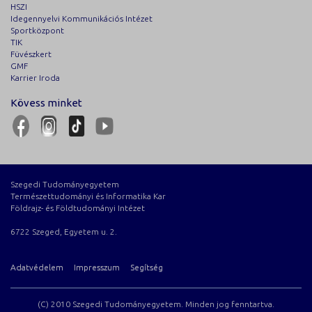
HSZI
Idegennyelvi Kommunikációs Intézet
Sportközpont
TIK
Füvészkert
GMF
Karrier Iroda
Kövess minket
Szegedi Tudományegyetem
Természettudományi és Informatika Kar
Földrajz- és Földtudományi Intézet
6722 Szeged, Egyetem u. 2.
Adatvédelem
Impresszum
Segítség
(C) 2010 Szegedi Tudományegyetem. Minden jog fenntartva.