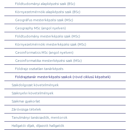
Földtudományi alapképzési szak (BSc)
Környezetmérnöki alapképzési szak (BSc)
Geográfus mesterképzési szak (MSc)
Geography MSc (angol nyelven)
Földtudomány mesterképzési szak (MSc)
Környezetmérnöki mesterképzési szak (MSc)
Geoinformatics MSc (angol nyelven)
Geoinformatika mesterképzési szak (MSc)
Földrajz osztatlan tanárképzés
Földrajztanár mesterképzési szakok (rövid ciklusú képzések)
Szakdolgozat követelmények
Szaknyelvi követelmények
Szakmai gyakorlat
Záróvizsga tételek
Tanulmányi tanácsadók, mentorok
Hallgatói díjak, díjazott hallgatók