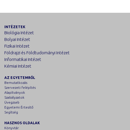
INTÉZETEK
Biológia Intézet
Bolyai Intézet
Fizikai Intézet
Földrajzi és Földtudományi Intézet
Informatikai Intézet
Kémiai Intézet
AZ EGYETEMRŐL
Bemutatkozás
Szervezeti felépítés
Alapítványok
Szabályzatok
Üvegzseb
Egyetemi Értesítő
Segítség
HASZNOS OLDALAK
Könyvtár