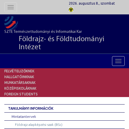
2026. augusztus 8., szombat
Toggle
navigation
SZTE Természettudományi és Informatikai Kar
Földrajz- és Földtudományi
Intézet
Toggl
navig
FELVÉTELIZŐKNEK
HALLGATÓINKNAK
MUNKATÁRSAKNAK
KÖZÉPISKOLÁKNAK
FOREIGN STUDENTS
TANULMÁNYI INFORMÁCIÓK
Mintatantervek
Földrajz alapképzési szak (BSc)