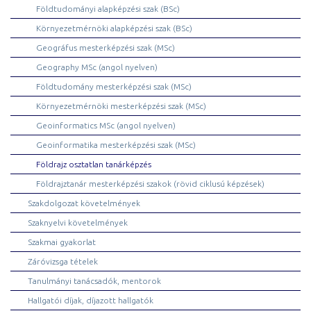
Földtudományi alapképzési szak (BSc)
Környezetmérnöki alapképzési szak (BSc)
Geográfus mesterképzési szak (MSc)
Geography MSc (angol nyelven)
Földtudomány mesterképzési szak (MSc)
Környezetmérnöki mesterképzési szak (MSc)
Geoinformatics MSc (angol nyelven)
Geoinformatika mesterképzési szak (MSc)
Földrajz osztatlan tanárképzés
Földrajztanár mesterképzési szakok (rövid ciklusú képzések)
Szakdolgozat követelmények
Szaknyelvi követelmények
Szakmai gyakorlat
Záróvizsga tételek
Tanulmányi tanácsadók, mentorok
Hallgatói díjak, díjazott hallgatók