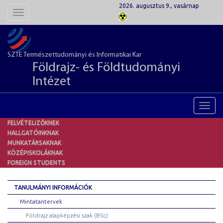
2026. augusztus 9., vasárnap
Toggle
navigation
SZTE Természettudományi és Informatikai Kar
Földrajz- és Földtudományi
Intézet
Toggl
navig
FELVÉTELIZŐKNEK
HALLGATÓINKNAK
MUNKATÁRSAKNAK
KÖZÉPISKOLÁKNAK
FOREIGN STUDENTS
TANULMÁNYI INFORMÁCIÓK
Mintatantervek
Földrajz alapképzési szak (BSc)