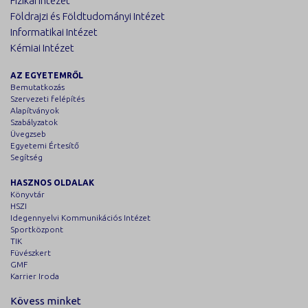
Fizikai Intézet
Földrajzi és Földtudományi Intézet
Informatikai Intézet
Kémiai Intézet
AZ EGYETEMRŐL
Bemutatkozás
Szervezeti felépítés
Alapítványok
Szabályzatok
Üvegzseb
Egyetemi Értesítő
Segítség
HASZNOS OLDALAK
Könyvtár
HSZI
Idegennyelvi Kommunikációs Intézet
Sportközpont
TIK
Füvészkert
GMF
Karrier Iroda
Kövess minket