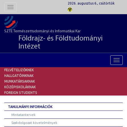
2026. augusztus 6., csütörtök
Toggle
navigation
SZTE Természettudományi és Informatikai Kar
Földrajz- és Földtudományi
Intézet
Toggl
navig
FELVÉTELIZŐKNEK
HALLGATÓINKNAK
MUNKATÁRSAKNAK
KÖZÉPISKOLÁKNAK
FOREIGN STUDENTS
TANULMÁNYI INFORMÁCIÓK
Mintatantervek
Szakdolgozat követelmények