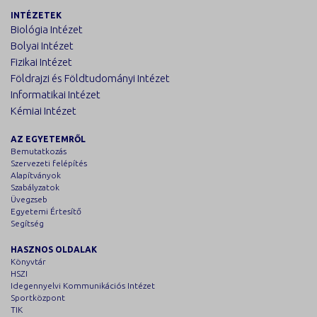
INTÉZETEK
Biológia Intézet
Bolyai Intézet
Fizikai Intézet
Földrajzi és Földtudományi Intézet
Informatikai Intézet
Kémiai Intézet
AZ EGYETEMRŐL
Bemutatkozás
Szervezeti felépítés
Alapítványok
Szabályzatok
Üvegzseb
Egyetemi Értesítő
Segítség
HASZNOS OLDALAK
Könyvtár
HSZI
Idegennyelvi Kommunikációs Intézet
Sportközpont
TIK