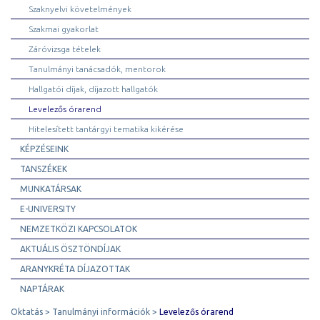
Szaknyelvi követelmények
Szakmai gyakorlat
Záróvizsga tételek
Tanulmányi tanácsadók, mentorok
Hallgatói díjak, díjazott hallgatók
Levelezős órarend
Hitelesített tantárgyi tematika kikérése
KÉPZÉSEINK
TANSZÉKEK
MUNKATÁRSAK
E-UNIVERSITY
NEMZETKÖZI KAPCSOLATOK
AKTUÁLIS ÖSZTÖNDÍJAK
ARANYKRÉTA DÍJAZOTTAK
NAPTÁRAK
Oktatás
Tanulmányi információk
Levelezős órarend