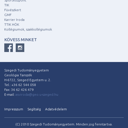
Sportközpont
TIK
Füvészkert
GMF
Karrier Iroda
TTIK HÖK
Kollégiumok, szakkollégiumok
KÖVESS MINKET
Szegedi Tudományegyetem
Geológia Tanszék
H-6722, Szeged Egyetem u. 2.
Tel.: +36 62 544 058
Fax: 36 62 426 479
E-mail:
asviroda@geo.u-szeged.hu
Impresszum
Segítség
Adatvédelem
(C) 2010 Szegedi Tudományegyetem. Minden jog fenntartva.