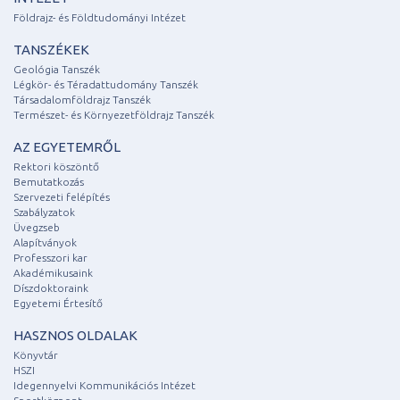
Földrajz- és Földtudományi Intézet
TANSZÉKEK
Geológia Tanszék
Légkör- és Téradattudomány Tanszék
Társadalomföldrajz Tanszék
Természet- és Környezetföldrajz Tanszék
AZ EGYETEMRŐL
Rektori köszöntő
Bemutatkozás
Szervezeti felépítés
Szabályzatok
Üvegzseb
Alapítványok
Professzori kar
Akadémikusaink
Díszdoktoraink
Egyetemi Értesítő
HASZNOS OLDALAK
Könyvtár
HSZI
Idegennyelvi Kommunikációs Intézet