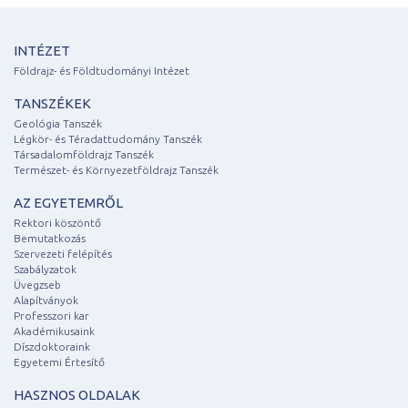
INTÉZET
Földrajz- és Földtudományi Intézet
TANSZÉKEK
Geológia Tanszék
Légkör- és Téradattudomány Tanszék
Társadalomföldrajz Tanszék
Természet- és Környezetföldrajz Tanszék
AZ EGYETEMRŐL
Rektori köszöntő
Bemutatkozás
Szervezeti felépítés
Szabályzatok
Üvegzseb
Alapítványok
Professzori kar
Akadémikusaink
Díszdoktoraink
Egyetemi Értesítő
HASZNOS OLDALAK