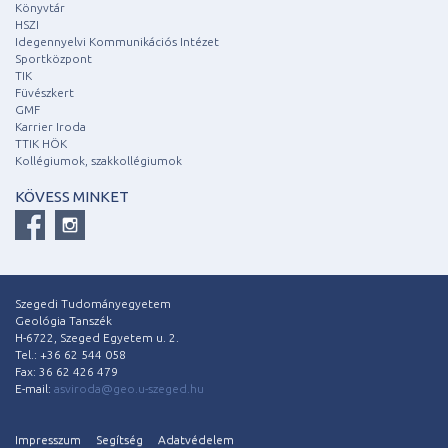
Könyvtár
HSZI
Idegennyelvi Kommunikációs Intézet
Sportközpont
TIK
Füvészkert
GMF
Karrier Iroda
TTIK HÖK
Kollégiumok, szakkollégiumok
KÖVESS MINKET
Szegedi Tudományegyetem
Geológia Tanszék
H-6722, Szeged Egyetem u. 2.
Tel.: +36 62 544 058
Fax: 36 62 426 479
E-mail:
asviroda@geo.u-szeged.hu
Impresszum
Segítség
Adatvédelem