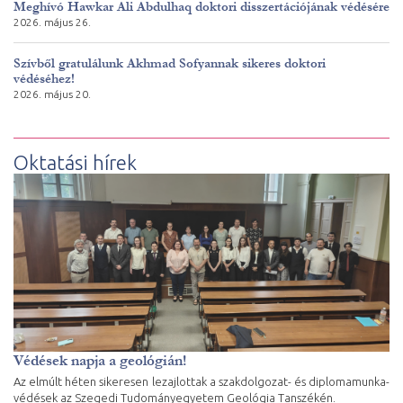
Meghívó Hawkar Ali Abdulhaq doktori disszertációjának védésére
2026. május 26.
Szívből gratulálunk Akhmad Sofyannak sikeres doktori
védéséhez!
2026. május 20.
Oktatási hírek
Védések napja a geológián!
Az elmúlt héten sikeresen lezajlottak a szakdolgozat- és diplomamunka-
védések az Szegedi Tudományegyetem Geológia Tanszékén.