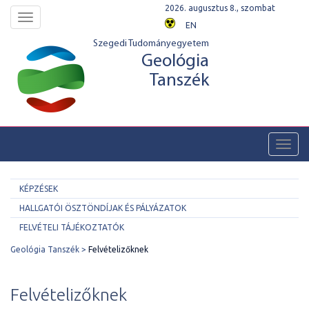
2026. augusztus 8., szombat
Toggle
EN
navigation
Szegedi Tudományegyetem
Geológia
Tanszék
Toggl
navig
KÉPZÉSEK
HALLGATÓI ÖSZTÖNDÍJAK ÉS PÁLYÁZATOK
FELVÉTELI TÁJÉKOZTATÓK
Geológia Tanszék
Felvételizőknek
Felvételizőknek