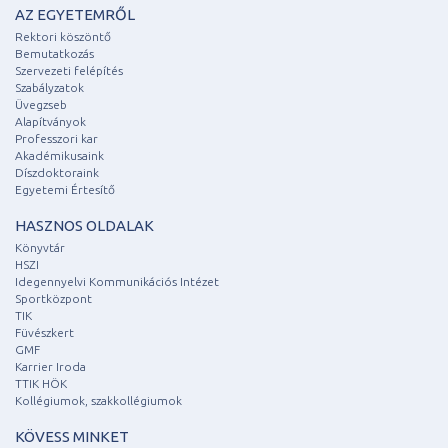
AZ EGYETEMRŐL
Rektori köszöntő
Bemutatkozás
Szervezeti felépítés
Szabályzatok
Üvegzseb
Alapítványok
Professzori kar
Akadémikusaink
Díszdoktoraink
Egyetemi Értesítő
HASZNOS OLDALAK
Könyvtár
HSZI
Idegennyelvi Kommunikációs Intézet
Sportközpont
TIK
Füvészkert
GMF
Karrier Iroda
TTIK HÖK
Kollégiumok, szakkollégiumok
KÖVESS MINKET