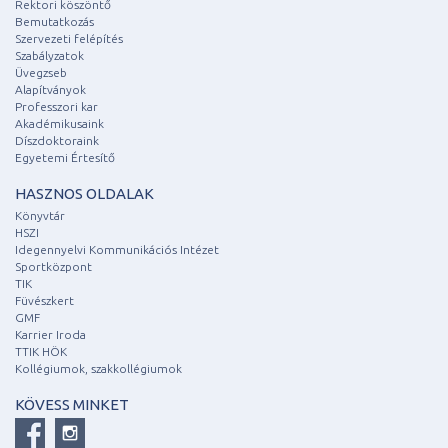
Rektori köszöntő
Bemutatkozás
Szervezeti felépítés
Szabályzatok
Üvegzseb
Alapítványok
Professzori kar
Akadémikusaink
Díszdoktoraink
Egyetemi Értesítő
HASZNOS OLDALAK
Könyvtár
HSZI
Idegennyelvi Kommunikációs Intézet
Sportközpont
TIK
Füvészkert
GMF
Karrier Iroda
TTIK HÖK
Kollégiumok, szakkollégiumok
KÖVESS MINKET