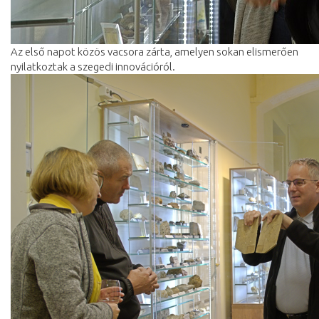
Az első napot közös vacsora zárta, amelyen sokan elismerően
nyilatkoztak a szegedi innovációról.