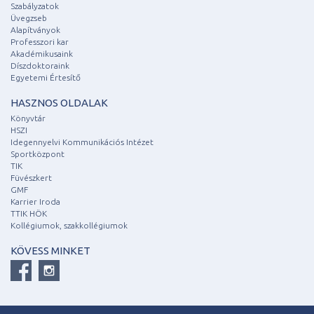
Szabályzatok
Üvegzseb
Alapítványok
Professzori kar
Akadémikusaink
Díszdoktoraink
Egyetemi Értesítő
HASZNOS OLDALAK
Könyvtár
HSZI
Idegennyelvi Kommunikációs Intézet
Sportközpont
TIK
Füvészkert
GMF
Karrier Iroda
TTIK HÖK
Kollégiumok, szakkollégiumok
KÖVESS MINKET