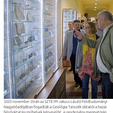
2025 november 20-án az SZTE FFI Jakucs László Földtudományi
Nagyelőadójában fogadták a Geológia Tanszék oktatói a hazai
felsőoktatási műhelyek képviselőit. A rendezvény megnyitóján