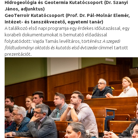
Hidrogeológia és Geotermia Kutatócsoport (Dr. Szanyi
János, adjunktus)
GeoTerroir Kutatócsoport (Prof. Dr. Pál-Molnár Elemér,
intézet- és tanszékvezető, egyetemi tanár)
A találkozó első napi programja egy érdekes időutazással, egy
korabeli dokumentumokat is bemutató előadással
folytatódott: Vajda Tamás levéltáros, történész
A szegedi
földtudományi oktatás és kutatás első évtizedei
címmel tartott
prezentációt.