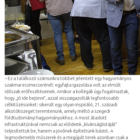
– Ez a találkozó számunkra többet jelentett egy hagyományos
szakmai eszmecserénél; egyfajta igazolása volt az elmúlt
időszak erőfeszítéseinek. Amikor a kollégák úgy fogalmaztak,
hogy „jó ide bejönni”, azzal visszaigazolták legfontosabb
célkitűzésünket: sikerült egy olyan inspiráló, 21. századi
alkotóközeget teremtenünk, amely méltó a szegedi
földtudományi hagyományokhoz. A most átadott
infrastruktúrával nemcsak az elődeink „kívánságlistáját”
teljesítettük be, hanem a jövőnek építettünk bázist. A
legmodernebb műszerek és a megújult terek azonban csak a