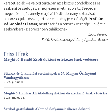
keretet adják – a valódi tartalom az a közös gondolkodás és
szakmai összefogás, amely ezen a két napon itt, Szegeden
megvalósult, és amelyre a jövő földtudományi oktatását
alapozhatjuk – összegezte az esemény jelentőségét
Prof. Dr.
Pál-Molnár Elemér,
az intézet és a tanszék vezetője. Jövőre a
szakemberek Debrecenben találkoznak.
Lévai Ferenc
Fotó: Kovács-Jerney Ádám, Ágoston Bence
Friss Hírek
Meghívó Bendő Zsolt doktori értekezésének védésére
Sikerek és új kutatási eredmények a 29. Magyar Őslénytani
Vándorgyűlésen
2026. június 08.
Meghívó Hawkar Ali Abdulhaq doktori disszertációjának védésére
2026. május 26.
Szívből gratulálunk Akhmad Sofyannak sikeres doktori