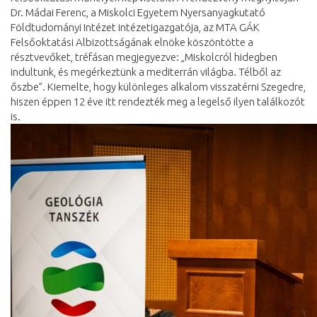
Dr. Mádai Ferenc, a Miskolci Egyetem Nyersanyagkutató
Földtudományi Intézet intézetigazgatója, az MTA GÁK
Felsőoktatási Albizottságának elnöke köszöntötte a
résztvevőket, tréfásan megjegyezve: „Miskolcról hidegben
indultunk, és megérkeztünk a mediterrán világba. Télből az
őszbe”. Kiemelte, hogy különleges alkalom visszatérni Szegedre,
hiszen éppen 12 éve itt rendezték meg a legelső ilyen találkozót
is.