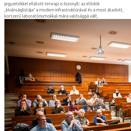
jegyzetekkel ellátott tervrajz is bizonyít: az elődök
„kívánságlistája” a modern infrastruktúrával és a most átadott,
korszerű laboratóriumokkal mára valósággá vált.