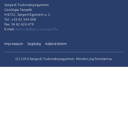
Szegedi Tudományegyetem
Geológia Tanszék
H-6722, Szeged Egyetem u. 2.
Tel.: +36 62 544 058
Fax: 36 62 426 479
E-mail:
asviroda@geo.u-szeged.hu
Impresszum
Segítség
Adatvédelem
(C) 2010 Szegedi Tudományegyetem. Minden jog fenntartva.