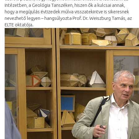
Intézetben, a Geológia Tanszéken, hiszen ők a kulcsai annak,
hogy a megújulás évtizedek múlva visszatekintve is sikeresnek
nevezhető legyen – hangsúlyozta Prof. Dr. Weiszburg Tamás, az
ELTE oktatója.