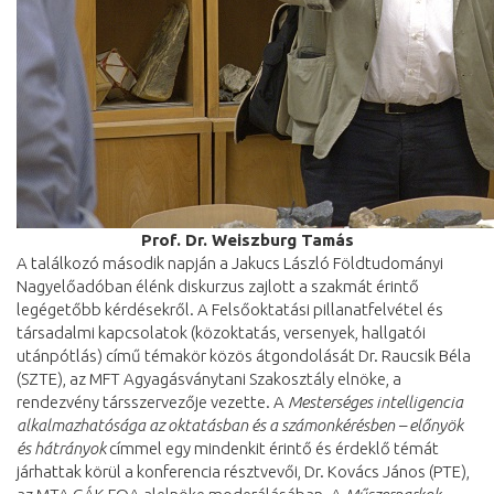
Prof. Dr. Weiszburg Tamás
A találkozó második napján a Jakucs László Földtudományi
Nagyelőadóban élénk diskurzus zajlott a szakmát érintő
legégetőbb kérdésekről. A Felsőoktatási pillanatfelvétel és
társadalmi kapcsolatok (közoktatás, versenyek, hallgatói
utánpótlás) című témakör közös átgondolását Dr. Raucsik Béla
(SZTE), az MFT Agyagásványtani Szakosztály elnöke, a
rendezvény társszervezője vezette. A
Mesterséges intelligencia
alkalmazhatósága az oktatásban és a számonkérésben – előnyök
és hátrányok
címmel egy mindenkit érintő és érdeklő témát
járhattak körül a konferencia résztvevői, Dr. Kovács János (PTE),