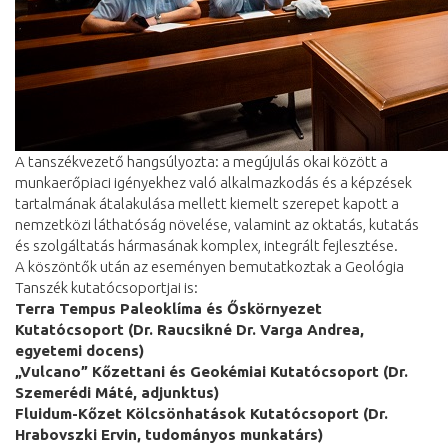
A tanszékvezető hangsúlyozta: a megújulás okai között a
munkaerőpiaci igényekhez való alkalmazkodás és a képzések
tartalmának átalakulása mellett kiemelt szerepet kapott a
nemzetközi láthatóság növelése, valamint az oktatás, kutatás
és szolgáltatás hármasának komplex, integrált fejlesztése.
A köszöntők után az eseményen bemutatkoztak a Geológia
Tanszék kutatócsoportjai is:
Terra Tempus Paleoklíma és Őskörnyezet
Kutatócsoport (Dr. Raucsikné Dr. Varga Andrea,
egyetemi docens)
„Vulcano” Kőzettani és Geokémiai Kutatócsoport (Dr.
Szemerédi Máté, adjunktus)
Fluidum-Kőzet Kölcsönhatások Kutatócsoport (Dr.
Hrabovszki Ervin, tudományos munkatárs)