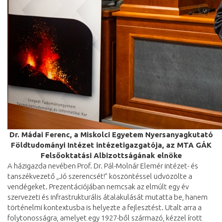
Dr. Mádai Ferenc, a Miskolci Egyetem Nyersanyagkutató
Földtudományi Intézet intézetigazgatója, az MTA GÁK
Felsőoktatási Albizottságának elnöke
A házigazda nevében Prof. Dr. Pál-Molnár Elemér intézet- és
tanszékvezető „Jó szerencsét!” köszöntéssel üdvözölte a
vendégeket. Prezentációjában nemcsak az elmúlt egy év
szervezeti és infrastrukturális átalakulását mutatta be, hanem
történelmi kontextusba is helyezte a fejlesztést. Utalt arra a
folytonosságra, amelyet egy 1927-ből származó, kézzel írott