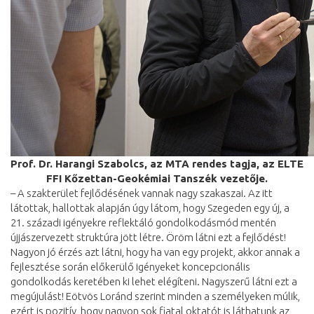
Prof. Dr. Harangi Szabolcs, az MTA rendes tagja, az ELTE
FFI Kőzettan-Geokémiai Tanszék vezetője.
– A szakterület fejlődésének vannak nagy szakaszai. Az itt
látottak, hallottak alapján úgy látom, hogy Szegeden egy új, a
21. századi igényekre reflektáló gondolkodásmód mentén
újjászervezett struktúra jött létre. Öröm látni ezt a fejlődést!
Nagyon jó érzés azt látni, hogy ha van egy projekt, akkor annak a
fejlesztése során előkerülő igényeket koncepcionális
gondolkodás keretében ki lehet elégíteni. Nagyszerű látni ezt a
megújulást! Eötvös Loránd szerint minden a személyeken múlik,
ezért is pozitív, hogy nagyon sok fiatal oktatót is láthatunk az