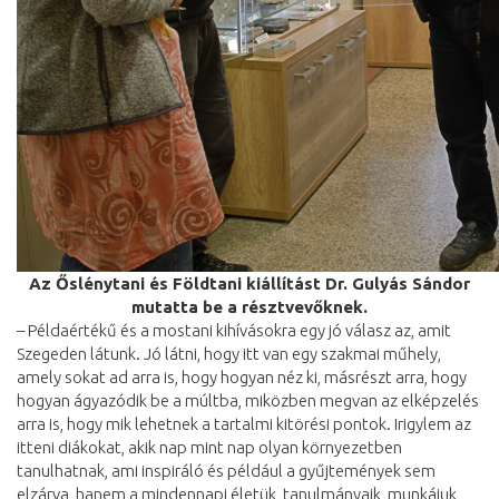
Az Őslénytani és Földtani kiállítást Dr. Gulyás Sándor
mutatta be a résztvevőknek.
– Példaértékű és a mostani kihívásokra egy jó válasz az, amit
Szegeden látunk. Jó látni, hogy itt van egy szakmai műhely,
amely sokat ad arra is, hogy hogyan néz ki, másrészt arra, hogy
hogyan ágyazódik be a múltba, miközben megvan az elképzelés
arra is, hogy mik lehetnek a tartalmi kitörési pontok. Irigylem az
itteni diákokat, akik nap mint nap olyan környezetben
tanulhatnak, ami inspiráló és például a gyűjtemények sem
elzárva, hanem a mindennapi életük, tanulmányaik, munkájuk