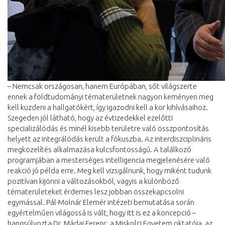
– Nemcsak országosan, hanem Európában, sőt világszerte
ennek a földtudományi tématerületnek nagyon keményen meg
kell küzdeni a hallgatókért, így igazodni kell a kor kihívásaihoz.
Szegeden jól látható, hogy az évtizedekkel ezelőtti
specializálódás és minél kisebb területre való összpontosítás
helyett az integrálódás került a fókuszba. Az interdiszciplináris
megközelítés alkalmazása kulcsfontosságú. A találkozó
programjában a mesterséges intelligencia megjelenésére való
reakció jó példa erre. Meg kell vizsgálnunk, hogy miként tudunk
pozitívan kijönni a változásokból, vagyis a különböző
tématerületeket érdemes lesz jobban összekapcsolni
egymással. Pál-Molnár Elemér intézeti bemutatása során
egyértelműen világossá is vált, hogy itt is ez a koncepció –
hangsúlyozta Dr. Mádai Ferenc, a Miskolci Egyetem oktatója, az