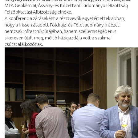
MTA Geokémiai, Ásvány- és Kőzettani Tudományos Bizottság
Felsőoktatási Albizottság elnöke.
A konferencia zárásaként a résztvevők egyetértettek abban,
hogy a frissen átadott Földrajz- és Földtudományi Intézet
nemcsak infrastruktúrájában, hanem szellemiségében is
sikeresen újult meg, méltó házigazdája volt a szakmai
csúcstalálkozónak.