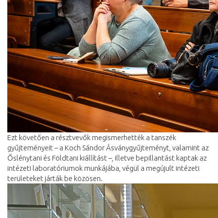
Ezt követően a résztvevők megismerhették a tanszék
gyűjteményeit – a Koch Sándor Ásványgyűjteményt, valamint az
Őslénytani és Földtani kiállítást –, illetve bepillantást kaptak az
intézeti laboratóriumok munkájába, végül a megújult intézeti
területeket járták be közösen.