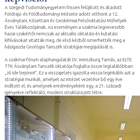
A Szegedi Tudományegyetem frissen felújított és átadott
Földrajz- és Földtudományi Intézete adott otthont a 12.
Ásványtani, Kőzettani és Geokémiai Felsőoktatási Műhelyek
Éves Találkozójának. Az eseményen a szakma legnevesebb
hazai szakértői nemcsak az aktuális oktatási és kutatási
kihívásokat vitatták meg, de első kézből ismerhették meg a
házigazda Geológia Tanszék stratégiai megújulását is.
A szakmai fórum alaphangulatát Dr. Weiszburg Tamás, az ELTE
TTK Ásványtani Tanszék oktatója foglalta össze legtalálóbban:
„Jó ide bejönni!”. Ez a visszajelzés igazolta vissza leginkább azt a
stratégiai munkát, amelyet az intézet vezetése bő egy éve
indított el, és amelynek eredményeként egy, a 21. századi
igényekre reflektáló, modern struktúra jött létre.