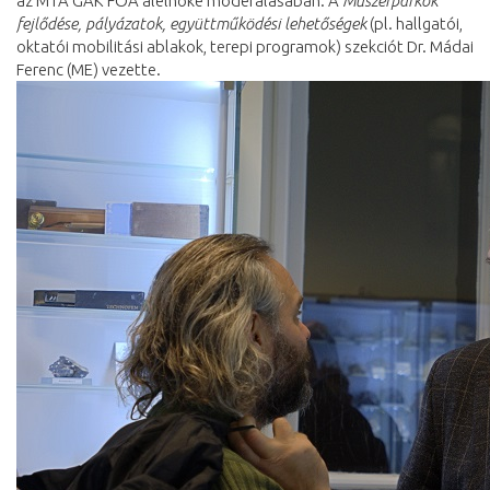
az MTA GÁK FOA alelnöke moderálásában. A
Műszerparkok
fejlődése, pályázatok, együttműködési lehetőségek
(pl. hallgatói,
oktatói mobilitási ablakok, terepi programok) szekciót Dr. Mádai
Ferenc (ME) vezette.