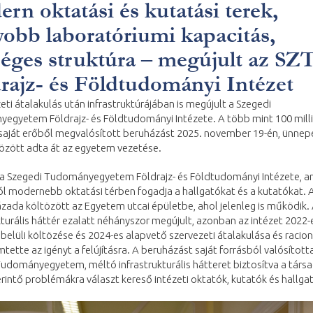
rn oktatási és kutatási terek,
obb laboratóriumi kapacitás,
éges struktúra – megújult az SZ
rajz- és Földtudományi Intézet
eti átalakulás után infrastruktúrájában is megújult a Szegedi
egyetem Földrajz- és Földtudományi Intézete. A több mint 100 mill
 saját erőből megvalósított beruházást 2025. november 19-én, ünnep
között adta át az egyetem vezetése.
 a Szegedi Tudományegyetem Földrajz- és Földtudományi Intézete, a
 modernebb oktatási térben fogadja a hallgatókat és a kutatókat. A
zada költözött az Egyetem utcai épületbe, ahol jelenleg is működik.
kturális háttér ezalatt néhányszor megújult, azonban az intézet 2022-
belüli költözése és 2024-es alapvető szervezeti átalakulása és racion
ette az igényt a felújításra. A beruházást saját forrásból valósítot
Tudományegyetem, méltó infrastrukturális hátteret biztosítva a tár
rintő problémákra választ kereső intézeti oktatók, kutatók és hallga