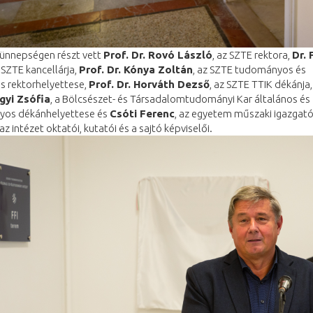
ünnepségen részt vett
Prof. Dr. Rovó László
, az SZTE rektora,
Dr. 
SZTE kancellárja,
Prof. Dr. Kónya Zoltán
, az SZTE tudományos és
s rektorhelyettese,
Prof. Dr. Horváth Dezső
, az SZTE TTIK dékánja
ágyi Zsófia
, a Bölcsészet- és Társadalomtudományi Kar általános és
os dékánhelyettese és
Csóti Ferenc
, az egyetem műszaki igazgató
az intézet oktatói, kutatói és a sajtó képviselői.