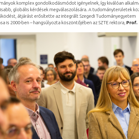
mányok komplex gondolkodásmódot igényelnek, így kiválóan alkalm
lisabb, globális kérdések megválaszolására. A tudományterületek köz
ködést, átjárást erősítette az integrált Szegedi Tudományegyetem
ása is 2000-ben – hangsúlyozta köszöntőjében az SZTE rektora,
Prof.