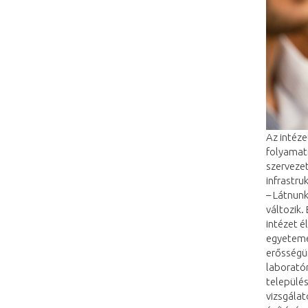
Az intéze
folyamatn
szervezet
infrastru
– Látnunk
változik.
intézet é
egyetemek
erősségün
laboratór
települé
vizsgálat