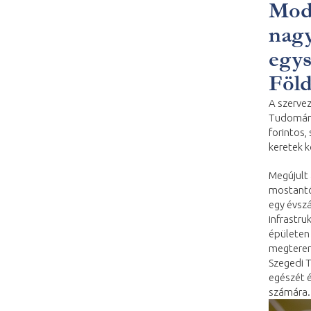
Mode
nagy
egys
Föld
A szervez
Tudomány
forintos,
keretek 
Megújult
mostantól
egy évszá
infrastru
épületen 
megteremt
Szegedi 
egészét é
számára.