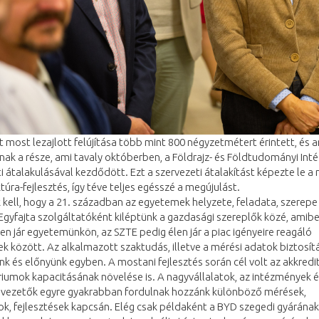
t most lezajlott felújítása több mint 800 négyzetmétert érintett, és 
ak a része, ami tavaly októberben, a Földrajz- és Földtudományi Int
i átalakulásával kezdődött. Ezt a szervezeti átalakítást képezte le a
ktúra-fejlesztés, így téve teljes egésszé a megújulást.
 kell, hogy a 21. században az egyetemek helyzete, feladata, szerepe 
 Egyfajta szolgáltatóként kiléptünk a gazdasági szereplők közé, amib
len jár egyetemünkön, az SZTE pedig élen jár a piac igényeire reagáló
 között. Az alkalmazott szaktudás, illetve a mérési adatok biztosít
k és előnyünk egyben. A mostani fejlesztés során cél volt az akkredi
iumok kapacitásának növelése is. A nagyvállalatok, az intézmények é
svezetők egyre gyakrabban fordulnak hozzánk különböző mérések,
ok, fejlesztések kapcsán. Elég csak példaként a BYD szegedi gyárának