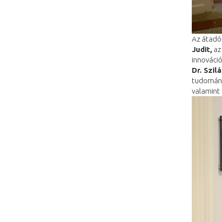
Az átadó
Judit,
az 
innováció
Dr. Szil
tudomány
valamint 