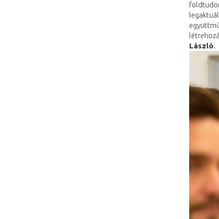
földtudo
legaktuá
együttmű
létrehoz
László
.