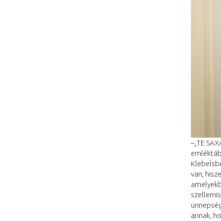
–„TE SAX
emléktábl
Klebelsb
van, hisz
amelyekb
szellemi
ünnepségü
annak, ho