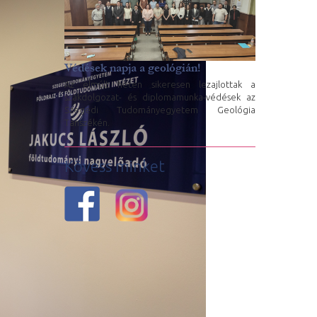
Védések napja a geológián!
Az elmúlt héten sikeresen lezajlottak a
szakdolgozat- és diplomamunka-védések az
Szegedi Tudományegyetem Geológia
Tanszékén.
Kövess minket