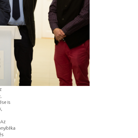
z
,
ése is
k,
 Az
onyítéka
és