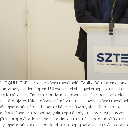
A LOQUUNTUR” – azaz „A kövek mesélnek”. Ez áll a Dóm téren azon a
án, amely az idén éppen 150 éve született egyetemépítő miniszterre
erg Kunóra utal. Ennek a mondatnak ebben az intézetben több jelent
en a földrajz- és földtudósok számára nemcsak azok a kövek mesélne
ől egyetemünk épült, hanem a kőzetek, ásványok is. Klebelsberg
ségének lényege a hagyományokra épülő, folyamatos megújulás volt.
nk apropóját adó szervezeti és infrastrukturális modernizálás a biz
gy egyetemünkre ez a gondolat a mai napig hatással van. A földrajz- 