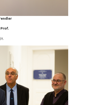
Fendler
,
Prof.
ja,