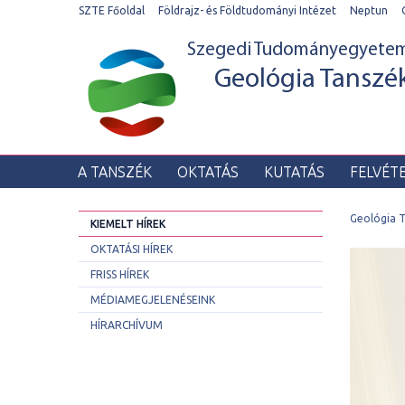
SZTE Főoldal
Földrajz- és Földtudományi Intézet
Neptun
Szegedi Tudományegyete
Geológia Tanszé
A TANSZÉK
OKTATÁS
KUTATÁS
FELVÉT
Geológia 
KIEMELT HÍREK
OKTATÁSI HÍREK
FRISS HÍREK
MÉDIAMEGJELENÉSEINK
HÍRARCHÍVUM