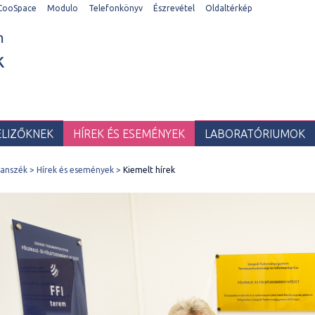
CooSpace
Modulo
Telefonkönyv
Észrevétel
Oldaltérkép
m
k
ELIZŐKNEK
HÍREK ÉS ESEMÉNYEK
LABORATÓRIUMOK
Tanszék
Hírek és események
Kiemelt hírek