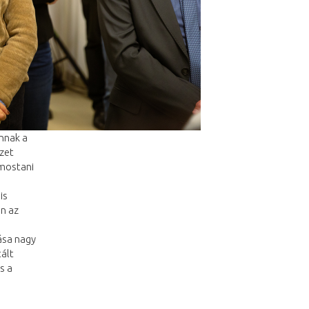
annak a
ézet
 mostani
is
en az
ása nagy
tált
s a