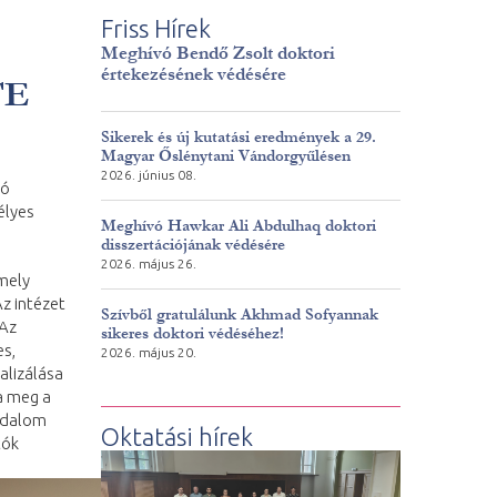
Friss Hírek
Meghívó Bendő Zsolt doktori
értekezésének védésére
TE
Sikerek és új kutatási eredmények a 29.
Magyar Őslénytani Vándorgyűlésen
2026. június 08.
ió
élyes
Meghívó Hawkar Ali Abdulhaq doktori
disszertációjának védésére
2026. május 26.
mely
z intézet
Szívből gratulálunk Akhmad Sofyannak
 Az
sikeres doktori védéséhez!
es,
2026. május 20.
alizálása
ta meg a
sadalom
Oktatási hírek
tók