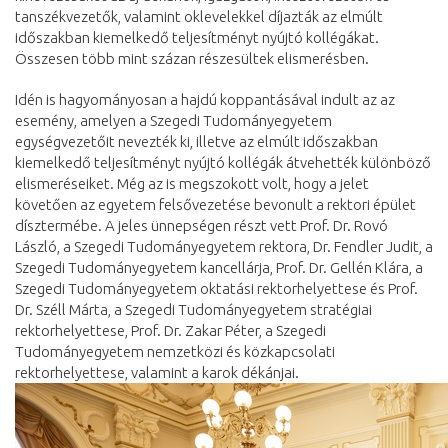
tanszékvezetők, valamint oklevelekkel díjazták az elmúlt
időszakban kiemelkedő teljesítményt nyújtó kollégákat.
Összesen több mint százan részesültek elismerésben.
Idén is hagyományosan a hajdú koppantásával indult az az
esemény, amelyen a Szegedi Tudományegyetem
egységvezetőit nevezték ki, illetve az elmúlt időszakban
kiemelkedő teljesítményt nyújtó kollégák átvehették különböző
elismeréseiket. Még az is megszokott volt, hogy a jelet
követően az egyetem felsővezetése bevonult a rektori épület
dísztermébe. A jeles ünnepségen részt vett Prof. Dr. Rovó
László, a Szegedi Tudományegyetem rektora, Dr. Fendler Judit, a
Szegedi Tudományegyetem kancellárja, Prof. Dr. Gellén Klára, a
Szegedi Tudományegyetem oktatási rektorhelyettese és Prof.
Dr. Széll Márta, a Szegedi Tudományegyetem stratégiai
rektorhelyettese, Prof. Dr. Zakar Péter, a Szegedi
Tudományegyetem nemzetközi és közkapcsolati
rektorhelyettese, valamint a karok dékánjai.