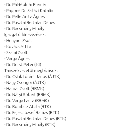
- Dr. Pál-Molnár Elemér
- Pappné Dr. Sziládi Katalin
- Dr. Pelle Anita Ágnes
- Dr. Pusztai Bertalan Dénes
- Dr. Racsmány Mihály
Igazgatói kinevezések:
- Hunyadi Zsolt
- Kovács Attila
- Szalai Zsolt
- Varga Ágnes
- Dr. Durst Péter (IKI)
Tanszékvezetői megbízások:
- Dr. Csink Lóránt János (ÁJTK)
- Nagy Csongor (ÁJTK)
- Hamar Zsolt (BBMK)
- Dr. Nátyi Róbert (BBMK)
- Dr. Varga Laura (BBMK)
- Dr. Bombitz Attila (BTK)
- Dr. Fejes József Balázs (BTK)
- Dr. Pusztai Bertalan Dénes (BTK)
- Dr. Racsmány Mihály (BTK)