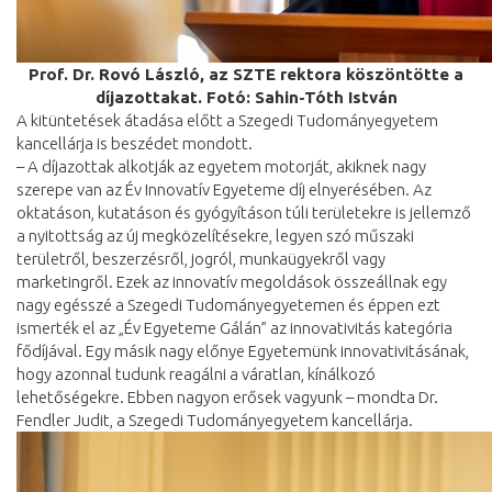
Prof. Dr. Rovó László, az SZTE rektora köszöntötte a
díjazottakat. Fotó: Sahin-Tóth István
A kitüntetések átadása előtt a Szegedi Tudományegyetem
kancellárja is beszédet mondott.
– A díjazottak alkotják az egyetem motorját, akiknek nagy
szerepe van az Év Innovatív Egyeteme díj elnyerésében. Az
oktatáson, kutatáson és gyógyításon túli területekre is jellemző
a nyitottság az új megközelítésekre, legyen szó műszaki
területről, beszerzésről, jogról, munkaügyekről vagy
marketingről. Ezek az innovatív megoldások összeállnak egy
nagy egésszé a Szegedi Tudományegyetemen és éppen ezt
ismerték el az „Év Egyeteme Gálán” az innovativitás kategória
fődíjával. Egy másik nagy előnye Egyetemünk innovativitásának,
hogy azonnal tudunk reagálni a váratlan, kínálkozó
lehetőségekre. Ebben nagyon erősek vagyunk – mondta Dr.
Fendler Judit, a Szegedi Tudományegyetem kancellárja.