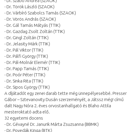
- Dr. Szabó Andrea (SZAOK)
- Dr. Török László (SZAOK)
- Dr. Várbíró Szabolcs Tamás (SZAOK)
- Dr. Vörös András (SZAOK)
- Dr. Gál Tamás Mátyás (TTIK)
- Dr. Gazdag Zsolt Zoltán (TTIK)
- Dr. Gingl Zoltán (TTIK)
- Dr. Jelasity Márk (TTIK)
- Dr. Pál Viktor (TTIK)
- Dr. Pálfi György (TTIK)
- Dr. Pál-Molnár Elemér (TTIK)
- Dr. Papp Tamás (TTIK)
- Dr. Poór Péter (TTIK)
- Dr. Sinka Rita (TTIK)
- Dr. Sipos György (TTIK)
A díjátadót egy zenei darab tette még ünnepélyesebbé. Presser
Gábor – Sztevanovity Dusán szerzeményét, a Játssz még! című
dalt Nagy Nóra 2. éves orvostanhallgató és Blaho Attila
mesteroktató adta elő.
32 egyetemi docens
- Dr. Gévayné Dr. Janurik Márta Zsuzsanna (BBMK)
- Dr. Povedák Kinga (BTK)