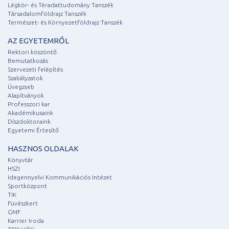
Légkör- és Téradattudomány Tanszék
Társadalomföldrajz Tanszék
Természet- és Környezetföldrajz Tanszék
AZ EGYETEMRŐL
Rektori köszöntő
Bemutatkozás
Szervezeti felépítés
Szabályzatok
Üvegzseb
Alapítványok
Professzori kar
Akadémikusaink
Díszdoktoraink
Egyetemi Értesítő
HASZNOS OLDALAK
Könyvtár
HSZI
Idegennyelvi Kommunikációs Intézet
Sportközpont
TIK
Füvészkert
GMF
Karrier Iroda