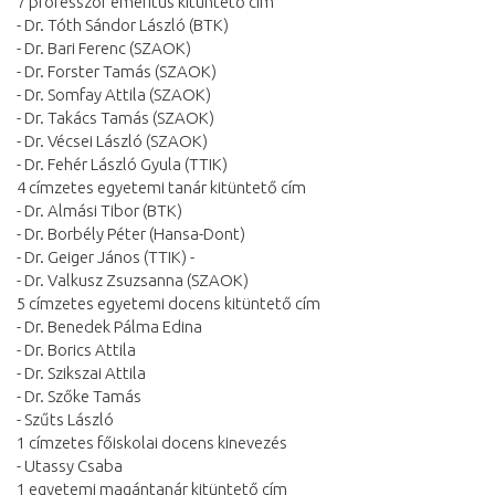
7 professzor emeritus kitüntető cím
- Dr. Tóth Sándor László (BTK)
- Dr. Bari Ferenc (SZAOK)
- Dr. Forster Tamás (SZAOK)
- Dr. Somfay Attila (SZAOK)
- Dr. Takács Tamás (SZAOK)
- Dr. Vécsei László (SZAOK)
- Dr. Fehér László Gyula (TTIK)
4 címzetes egyetemi tanár kitüntető cím
- Dr. Almási Tibor (BTK)
- Dr. Borbély Péter (Hansa-Dont)
- Dr. Geiger János (TTIK) -
- Dr. Valkusz Zsuzsanna (SZAOK)
5 címzetes egyetemi docens kitüntető cím
- Dr. Benedek Pálma Edina
- Dr. Borics Attila
- Dr. Szikszai Attila
- Dr. Szőke Tamás
- Szűts László
1 címzetes főiskolai docens kinevezés
- Utassy Csaba
1 egyetemi magántanár kitüntető cím