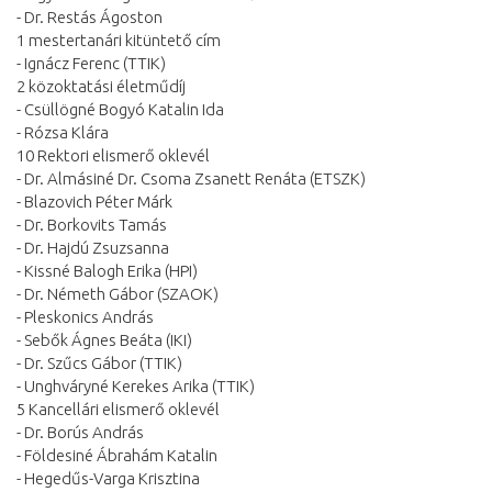
- Dr. Restás Ágoston
1 mestertanári kitüntető cím
- Ignácz Ferenc (TTIK)
2 közoktatási életműdíj
- Csüllögné Bogyó Katalin Ida
- Rózsa Klára
10 Rektori elismerő oklevél
- Dr. Almásiné Dr. Csoma Zsanett Renáta (ETSZK)
- Blazovich Péter Márk
- Dr. Borkovits Tamás
- Dr. Hajdú Zsuzsanna
- Kissné Balogh Erika (HPI)
- Dr. Németh Gábor (SZAOK)
- Pleskonics András
- Sebők Ágnes Beáta (IKI)
- Dr. Szűcs Gábor (TTIK)
- Unghváryné Kerekes Arika (TTIK)
5 Kancellári elismerő oklevél
- Dr. Borús András
- Földesiné Ábrahám Katalin
- Hegedűs-Varga Krisztina