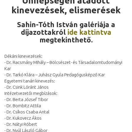
Ünnepségen átadott
kinevezések, elismerések
Sahin-Tóth István galériája a
díjazottakról
ide kattintva
megtekinthető.
Dékáni kinevezések:
- Dr. Racsmány Mihály – Bölcsészet- és Társadalomtudományi
Kar
- Dr. Tarkó Klára – Juhász Gyula Pedagógusképző Kar
Egyetemi tanári kinevezés:
- Dr. Csink Lóránt János
Intézetvezetői megbízások:
- Dr. Berta József Tibor
- Dr. Bombitz Attila
- Dr. Csíkos Csaba Antal
- Dr. Kukovecz Ákos
- Dr. Nátyi Róbert
- Dr. Nyúl László Gábor