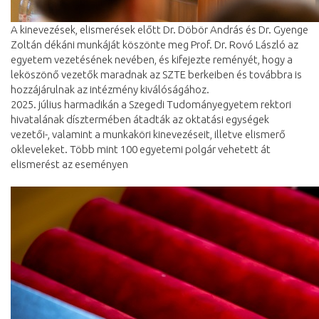
A kinevezések, elismerések előtt Dr. Döbör András és Dr. Gyenge
Zoltán dékáni munkáját köszönte meg Prof. Dr. Rovó László az
egyetem vezetésének nevében, és kifejezte reményét, hogy a
leköszönő vezetők maradnak az SZTE berkeiben és továbbra is
hozzájárulnak az intézmény kiválóságához.
2025. július harmadikán a Szegedi Tudományegyetem rektori
hivatalának dísztermében átadták az oktatási egységek
vezetői-, valamint a munkaköri kinevezéseit, illetve elismerő
okleveleket. Több mint 100 egyetemi polgár vehetett át
elismerést az eseményen