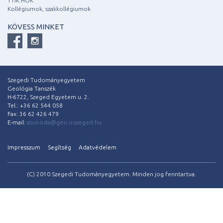
TTIK HÖK
Kollégiumok, szakkollégiumok
KÖVESS MINKET
Szegedi Tudományegyetem
Geológia Tanszék
H-6722, Szeged Egyetem u. 2.
Tel.: +36 62 544 058
Fax: 36 62 426 479
E-mail:
asviroda@geo.u-szeged.hu
Impresszum
Segítség
Adatvédelem
(C) 2010 Szegedi Tudományegyetem. Minden jog fenntartva.