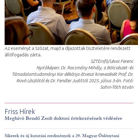
Az eseményt a Szózat, majd a díjazottak tiszteletére rendezett
állófogadás zárta.
SZTEinfó/Lévai Ferenc
Nyitóképen: Dr. Racsmány Mihály, a Bölcsészet- és
Társadalomtudományi Kar dékánja átveszi kinevezését Prof. Dr.
Rovó Lászlótól és Dr. Fendler Judittól 2025. július 3-án. Fotó:
Sahin-Tóth István
Friss Hírek
Meghívó Bendő Zsolt doktori értekezésének védésére
Sikerek és új kutatási eredmények a 29. Magyar Őslénytani