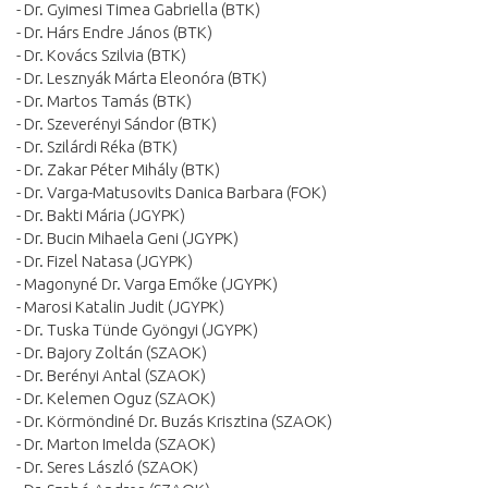
- Dr. Gyimesi Timea Gabriella (BTK)
- Dr. Hárs Endre János (BTK)
- Dr. Kovács Szilvia (BTK)
- Dr. Lesznyák Márta Eleonóra (BTK)
- Dr. Martos Tamás (BTK)
- Dr. Szeverényi Sándor (BTK)
- Dr. Szilárdi Réka (BTK)
- Dr. Zakar Péter Mihály (BTK)
- Dr. Varga-Matusovits Danica Barbara (FOK)
- Dr. Bakti Mária (JGYPK)
- Dr. Bucin Mihaela Geni (JGYPK)
- Dr. Fizel Natasa (JGYPK)
- Magonyné Dr. Varga Emőke (JGYPK)
- Marosi Katalin Judit (JGYPK)
- Dr. Tuska Tünde Gyöngyi (JGYPK)
- Dr. Bajory Zoltán (SZAOK)
- Dr. Berényi Antal (SZAOK)
- Dr. Kelemen Oguz (SZAOK)
- Dr. Körmöndiné Dr. Buzás Krisztina (SZAOK)
- Dr. Marton Imelda (SZAOK)
- Dr. Seres László (SZAOK)