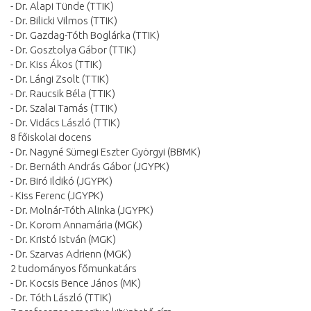
- Dr. Alapi Tünde (TTIK)
- Dr. Bilicki Vilmos (TTIK)
- Dr. Gazdag-Tóth Boglárka (TTIK)
- Dr. Gosztolya Gábor (TTIK)
- Dr. Kiss Ákos (TTIK)
- Dr. Lángi Zsolt (TTIK)
- Dr. Raucsik Béla (TTIK)
- Dr. Szalai Tamás (TTIK)
- Dr. Vidács László (TTIK)
8 főiskolai docens
- Dr. Nagyné Sümegi Eszter Györgyi (BBMK)
- Dr. Bernáth András Gábor (JGYPK)
- Dr. Biró Ildikó (JGYPK)
- Kiss Ferenc (JGYPK)
- Dr. Molnár-Tóth Alinka (JGYPK)
- Dr. Korom Annamária (MGK)
- Dr. Kristó István (MGK)
- Dr. Szarvas Adrienn (MGK)
2 tudományos főmunkatárs
- Dr. Kocsis Bence János (MK)
- Dr. Tóth László (TTIK)