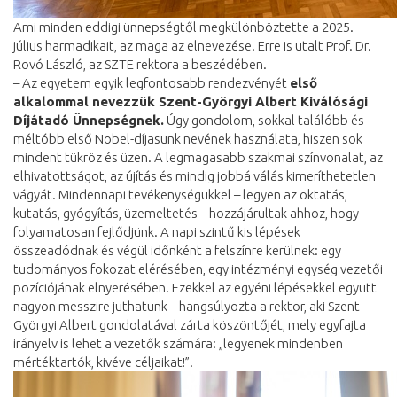
Ami minden eddigi ünnepségtől megkülönböztette a 2025.
július harmadikait, az maga az elnevezése. Erre is utalt Prof. Dr.
Rovó László, az SZTE rektora a beszédében.
– Az egyetem egyik legfontosabb rendezvényét
első
alkalommal nevezzük Szent-Györgyi Albert Kiválósági
Díjátadó Ünnepségnek.
Úgy gondolom, sokkal találóbb és
méltóbb első Nobel-díjasunk nevének használata, hiszen sok
mindent tükröz és üzen. A legmagasabb szakmai színvonalat, az
elhivatottságot, az újítás és mindig jobbá válás kimeríthetetlen
vágyát. Mindennapi tevékenységükkel – legyen az oktatás,
kutatás, gyógyítás, üzemeltetés – hozzájárultak ahhoz, hogy
folyamatosan fejlődjünk. A napi szintű kis lépések
összeadódnak és végül időnként a felszínre kerülnek: egy
tudományos fokozat elérésében, egy intézményi egység vezetői
pozíciójának elnyerésében. Ezekkel az egyéni lépésekkel együtt
nagyon messzire juthatunk – hangsúlyozta a rektor, aki Szent-
Györgyi Albert gondolatával zárta köszöntőjét, mely egyfajta
irányelv is lehet a vezetők számára: „legyenek mindenben
mértéktartók, kivéve céljaikat!”.