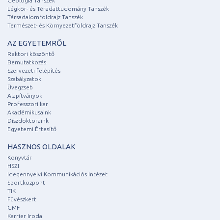
Geológia Tanszék
Légkör- és Téradattudomány Tanszék
Társadalomföldrajz Tanszék
Természet- és Környezetföldrajz Tanszék
AZ EGYETEMRŐL
Rektori köszöntő
Bemutatkozás
Szervezeti felépítés
Szabályzatok
Üvegzseb
Alapítványok
Professzori kar
Akadémikusaink
Díszdoktoraink
Egyetemi Értesítő
HASZNOS OLDALAK
Könyvtár
HSZI
Idegennyelvi Kommunikációs Intézet
Sportközpont
TIK
Füvészkert
GMF
Karrier Iroda