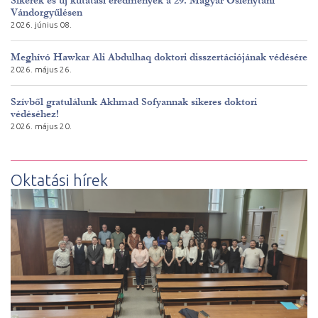
Sikerek és új kutatási eredmények a 29. Magyar Őslénytani
Vándorgyűlésen
2026. június 08.
Meghívó Hawkar Ali Abdulhaq doktori disszertációjának védésére
2026. május 26.
Szívből gratulálunk Akhmad Sofyannak sikeres doktori
védéséhez!
2026. május 20.
Oktatási hírek