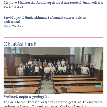
Meghívó Hawkar Ali Abdulhaq doktori disszertációjának védésére
2026. május 26.
Szívből gratulálunk Akhmad Sofyannak sikeres doktori
védéséhez!
2026. május 20.
Oktatási hírek
Védések napja a geológián!
Az elmúlt héten sikeresen lezajlottak a szakdolgozat- és diplomamunka-
védések az Szegedi Tudományegyetem Geológia Tanszékén.