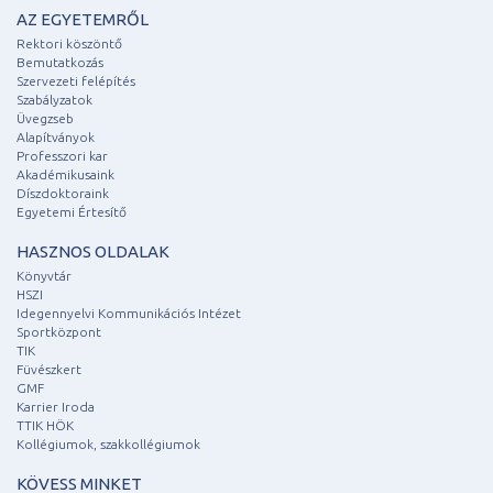
AZ EGYETEMRŐL
Rektori köszöntő
Bemutatkozás
Szervezeti felépítés
Szabályzatok
Üvegzseb
Alapítványok
Professzori kar
Akadémikusaink
Díszdoktoraink
Egyetemi Értesítő
HASZNOS OLDALAK
Könyvtár
HSZI
Idegennyelvi Kommunikációs Intézet
Sportközpont
TIK
Füvészkert
GMF
Karrier Iroda
TTIK HÖK
Kollégiumok, szakkollégiumok
KÖVESS MINKET