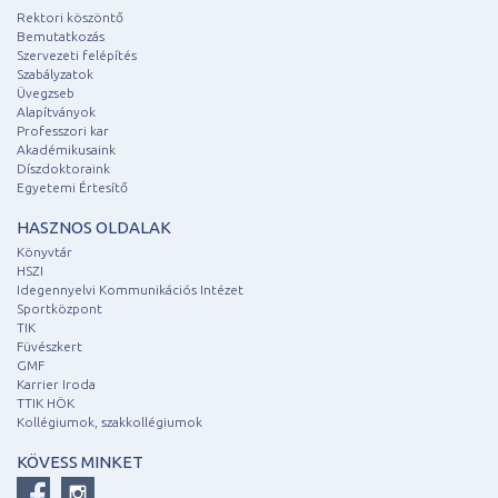
Rektori köszöntő
Bemutatkozás
Szervezeti felépítés
Szabályzatok
Üvegzseb
Alapítványok
Professzori kar
Akadémikusaink
Díszdoktoraink
Egyetemi Értesítő
HASZNOS OLDALAK
Könyvtár
HSZI
Idegennyelvi Kommunikációs Intézet
Sportközpont
TIK
Füvészkert
GMF
Karrier Iroda
TTIK HÖK
Kollégiumok, szakkollégiumok
KÖVESS MINKET