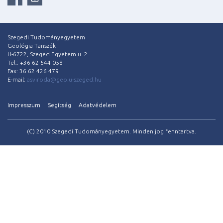
Szegedi Tudományegyetem
Geológia Tanszék
H-6722, Szeged Egyetem u. 2.
Tel.: +36 62 544 058
Fax: 36 62 426 479
E-mail:
asviroda@geo.u-szeged.hu
Impresszum
Segítség
Adatvédelem
(C) 2010 Szegedi Tudományegyetem. Minden jog fenntartva.