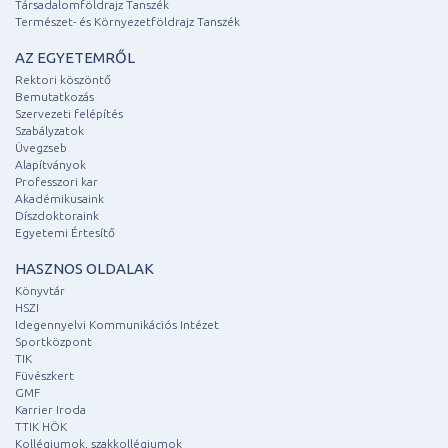
Társadalomföldrajz Tanszék
Természet- és Környezetföldrajz Tanszék
AZ EGYETEMRŐL
Rektori köszöntő
Bemutatkozás
Szervezeti felépítés
Szabályzatok
Üvegzseb
Alapítványok
Professzori kar
Akadémikusaink
Díszdoktoraink
Egyetemi Értesítő
HASZNOS OLDALAK
Könyvtár
HSZI
Idegennyelvi Kommunikációs Intézet
Sportközpont
TIK
Füvészkert
GMF
Karrier Iroda
TTIK HÖK
Kollégiumok, szakkollégiumok