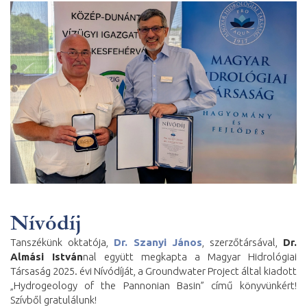
Nívódíj
Tanszékünk oktatója,
Dr. Szanyi János
, szerzőtársával,
Dr.
Almási István
nal együtt megkapta a Magyar Hidrológiai
Társaság 2025. évi Nívódíját, a Groundwater Project által kiadott
„Hydrogeology of the Pannonian Basin” című könyvünkért!
Szívből gratulálunk!