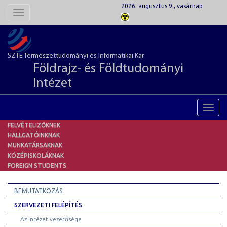
2026. augusztus 9., vasárnap
Toggle
navigation
SZTE Természettudományi és Informatikai Kar
Földrajz- és Földtudományi
Intézet
Toggl
navig
FELVÉTELIZŐKNEK
HALLGATÓINKNAK
MUNKATÁRSAKNAK
KÖZÉPISKOLÁKNAK
FOREIGN STUDENTS
BEMUTATKOZÁS
SZERVEZETI FELÉPÍTÉS
Az Intézet vezetősége