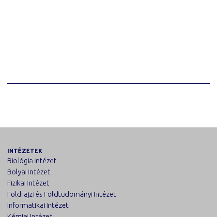
INTÉZETEK
Biológia Intézet
Bolyai Intézet
Fizikai Intézet
Földrajzi és Földtudományi Intézet
Informatikai Intézet
Kémiai Intézet