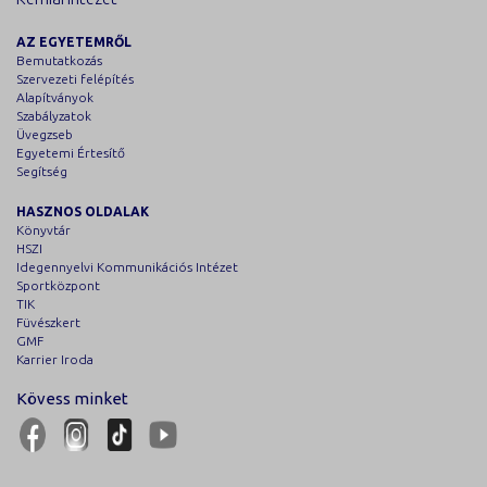
AZ EGYETEMRŐL
Bemutatkozás
Szervezeti felépítés
Alapítványok
Szabályzatok
Üvegzseb
Egyetemi Értesítő
Segítség
HASZNOS OLDALAK
Könyvtár
HSZI
Idegennyelvi Kommunikációs Intézet
Sportközpont
TIK
Füvészkert
GMF
Karrier Iroda
Kövess minket