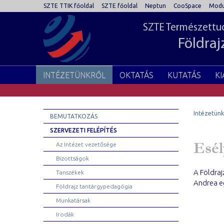
SZTE TTIK főoldal
SZTE főoldal
Neptun
CooSpace
Modu
SZTE Természettud
Földraj
INTÉZETÜNKRŐL
OKTATÁS
KUTATÁS
K
Intézetünk
BEMUTATKOZÁS
SZERVEZETI FELÉPÍTÉS
Esél
Az Intézet vezetősége
Bizottságok
A Földraj
Tanszékek
Andrea e
Földrajz tantárgypedagógia
Munkatársak
Irodák