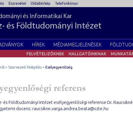
lo
Észrevétel
Oldaltérkép
Telefonkönyv
ományi és Informatikai Kar
z- és Földtudományi Intézet
IADVÁNYOK
HÍREK
MÉDIAMEGJELENÉSEK
FÖLDTUD
FELVÉTELIZŐKNEK
HALLGATÓINKNAK
MUNKATÁ
ről
Szervezeti felépítés
Esélyegyenlőség
yegyenlőségi referens
z- és Földtudományi Intézet esélyegyenlőségi referense Dr. Raucsikné
gyetemi docens: raucsikne.varga.andrea.beata@szte.hu