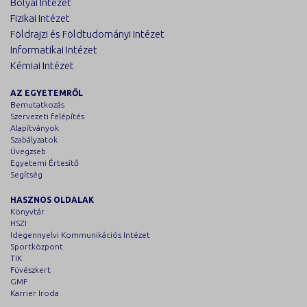
Bolyai Intézet
Fizikai Intézet
Földrajzi és Földtudományi Intézet
Informatikai Intézet
Kémiai Intézet
AZ EGYETEMRŐL
Bemutatkozás
Szervezeti felépítés
Alapítványok
Szabályzatok
Üvegzseb
Egyetemi Értesítő
Segítség
HASZNOS OLDALAK
Könyvtár
HSZI
Idegennyelvi Kommunikációs Intézet
Sportközpont
TIK
Füvészkert
GMF
Karrier Iroda