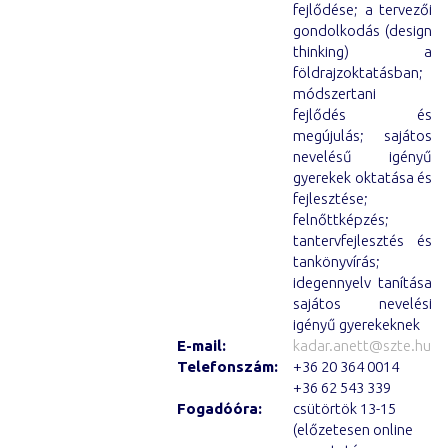
fejlődése; a tervezői
gondolkodás (design
thinking) a
földrajzoktatásban;
módszertani
fejlődés és
megújulás; sajátos
nevelésű igényű
gyerekek oktatása és
fejlesztése;
felnőttképzés;
tantervfejlesztés és
tankönyvírás;
idegennyelv tanítása
sajátos nevelési
igényű gyerekeknek
E-mail:
kadar.anett@szte.hu
Telefonszám:
+36 20 364 0014
+36 62 543 339
Fogadóóra:
csütörtök 13-15
(előzetesen online