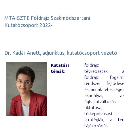
MTA-SZTE Földrajz Szakmódszertani
Kutatócsoport 2022-
Dr. Kádár Anett, adjunktus, kutatócsoport vezető
Kutatási
földrajzi
témák:
tévképzetek, a
földrajzi fogalmi
rendszer fejlődése
és annak lehetséges
akadályai; az
éghajlatváltozás
oktatása;
térképolvasási
stratégiák, a téri
tájékozódás