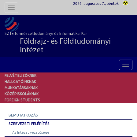
2026. augusztus 7., péntek
Toggle
navigation
SZTE Természettudományi és Informatikai Kar
Földrajz- és Földtudományi
Intézet
Toggl
navig
FELVÉTELIZŐKNEK
HALLGATÓINKNAK
MUNKATÁRSAKNAK
KÖZÉPISKOLÁKNAK
FOREIGN STUDENTS
BEMUTATKOZÁS
SZERVEZETI FELÉPÍTÉS
Az Intézet vezetősége