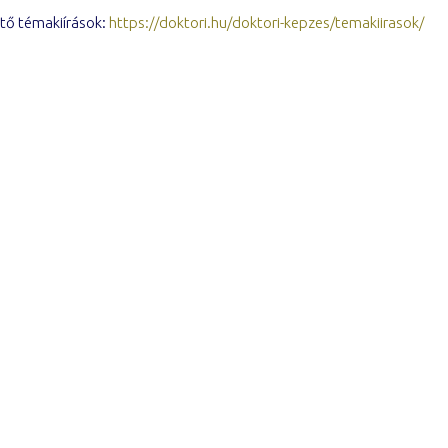
ető témakiírások:
https://doktori.hu/doktori-kepzes/temakiirasok/