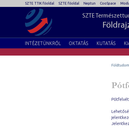
SZTE TTIK főoldal
SZTE főoldal
Neptun
CooSpace
Modu
SZTE Természettud
Földraj
INTÉZETÜNKRŐL
OKTATÁS
KUTATÁS
K
Földtudom
Pótf
Pótfelvét
Lehetőség
jelentkez
Jelentkez