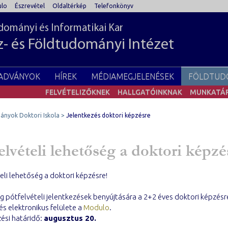
lo
Észrevétel
Oldaltérkép
Telefonkönyv
ományi és Informatikai Kar
z- és Földtudományi Intézet
IADVÁNYOK
HÍREK
MÉDIAMEGJELENÉSEK
FÖLDTUD
FELVÉTELIZŐKNEK
HALLGATÓINKNAK
MUNKATÁ
ányok Doktori Iskola
Jelentkezés doktori képzésre
elvételi lehetőség a doktori képzé
eli lehetőség a doktori képzésre!
 pótfelvételi jelentkezések benyújtására a 2+2 éves doktori képzésr
és elektronikus felülete a
Modulo
.
ési határidő:
augusztus 20.