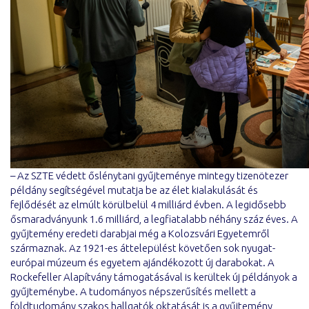
– Az SZTE védett őslénytani gyűjteménye mintegy tizenötezer
példány segítségével mutatja be az élet kialakulását és
fejlődését az elmúlt körülbelül 4 milliárd évben. A legidősebb
ősmaradványunk 1.6 milliárd, a legfiatalabb néhány száz éves. A
gyűjtemény eredeti darabjai még a Kolozsvári Egyetemről
származnak. Az 1921-es áttelepülést követően sok nyugat-
európai múzeum és egyetem ajándékozott új darabokat. A
Rockefeller Alapítvány támogatásával is kerültek új példányok a
gyűjteménybe. A tudományos népszerűsítés mellett a
földtudomány szakos hallgatók oktatását is a gyűjtemény