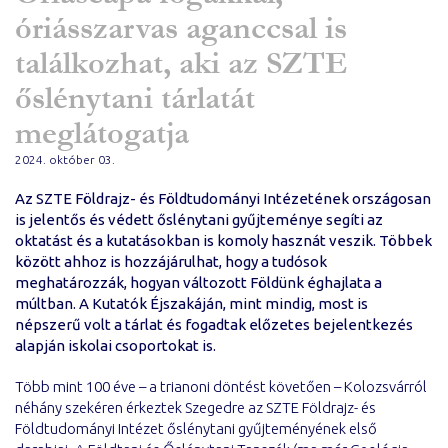
óriásszarvas aganccsal is
találkozhat, aki az SZTE
őslénytani tárlatát
meglátogatja
2024. október 03.
Az SZTE Földrajz- és Földtudományi Intézetének országosan
is jelentős és védett őslénytani gyűjteménye segíti az
oktatást és a kutatásokban is komoly hasznát veszik. Többek
között ahhoz is hozzájárulhat, hogy a tudósok
meghatározzák, hogyan változott Földünk éghajlata a
múltban. A Kutatók Éjszakáján, mint mindig, most is
népszerű volt a tárlat és fogadtak előzetes bejelentkezés
alapján iskolai csoportokat is.
Több mint 100 éve – a trianoni döntést követően – Kolozsvárról
néhány szekéren érkeztek Szegedre az SZTE Földrajz- és
Földtudományi Intézet őslénytani gyűjteményének első