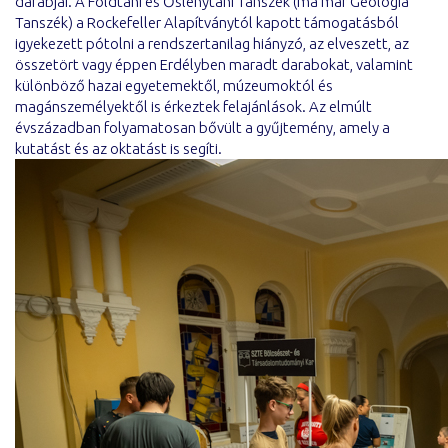
darabjai. A Földtani és Őslénytani Tanszék (ma már Geológia
Tanszék) a Rockefeller Alapítványtól kapott támogatásból
igyekezett pótolni a rendszertanilag hiányzó, az elveszett, az
összetört vagy éppen Erdélyben maradt darabokat, valamint
különböző hazai egyetemektől, múzeumoktól és
magánszemélyektől is érkeztek felajánlások. Az elmúlt
évszázadban folyamatosan bővült a gyűjtemény, amely a
kutatást és az oktatást is segíti.