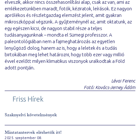
elveszik, akkor nincs összehasonlítási alap, csak az van, ami az
emlékezetünkben maradt, fotók, kéziratok, leírások. Ez nagyon
aprólékos és részletgazdag elemzést jelent, amit gyakran
mikroszkóppal végzünk. A gyűjteménynél az, amit oktatunk, az
egy egészen kicsi, de nagyon stabil része a teljes
tudásanyagunknak – mondta el Sümegi professzor. A
paleontológiában nem a fajmeghatározás az egyetlen
lenyűgöző dolog, hanem az is, hogy a leletek és a tudás
birtokában meg lehet határozni, hogy több ezer vagy millió
évvel ezelőtt milyen klimatikus viszonyok uralkodtak a Föld
adott pontján.
Lévai Ferenc
Fotó: Kovács-Jerney Ádám
Friss Hírek
Szaknyelvi követelmények
Mintatantervek elérhetők itt!
2025. szeptember 08.