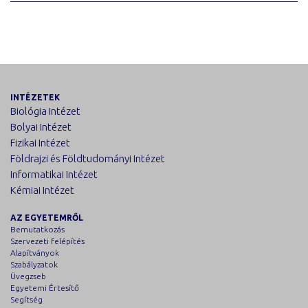
INTÉZETEK
Biológia Intézet
Bolyai Intézet
Fizikai Intézet
Földrajzi és Földtudományi Intézet
Informatikai Intézet
Kémiai Intézet
AZ EGYETEMRŐL
Bemutatkozás
Szervezeti felépítés
Alapítványok
Szabályzatok
Üvegzseb
Egyetemi Értesítő
Segítség