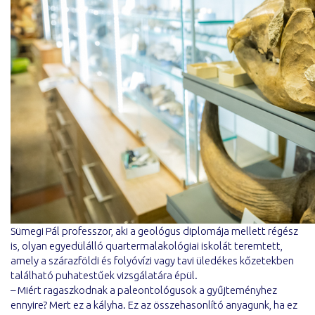
Sümegi Pál professzor, aki a geológus diplomája mellett régész
is, olyan egyedülálló quartermalakológiai iskolát teremtett,
amely a szárazföldi és folyóvízi vagy tavi üledékes kőzetekben
található puhatestűek vizsgálatára épül.
– Miért ragaszkodnak a paleontológusok a gyűjteményhez
ennyire? Mert ez a kályha. Ez az összehasonlító anyagunk, ha ez