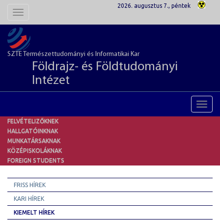
2026. augusztus 7., péntek
Toggle
navigation
SZTE Természettudományi és Informatikai Kar
Földrajz- és Földtudományi
Intézet
Toggl
navig
FELVÉTELIZŐKNEK
HALLGATÓINKNAK
MUNKATÁRSAKNAK
KÖZÉPISKOLÁKNAK
FOREIGN STUDENTS
FRISS HÍREK
KARI HÍREK
KIEMELT HÍREK