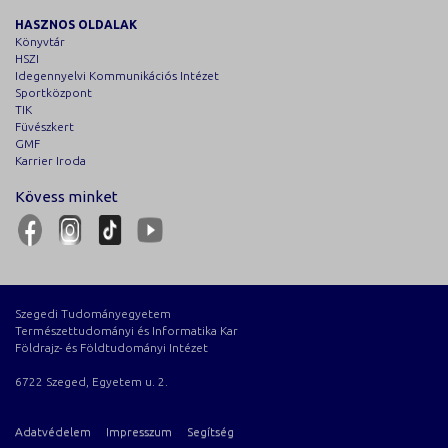
HASZNOS OLDALAK
Könyvtár
HSZI
Idegennyelvi Kommunikációs Intézet
Sportközpont
TIK
Füvészkert
GMF
Karrier Iroda
Kövess minket
Szegedi Tudományegyetem
Természettudományi és Informatika Kar
Földrajz- és Földtudományi Intézet
6722 Szeged, Egyetem u. 2.
Adatvédelem
Impresszum
Segítség