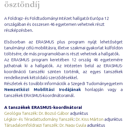
ösztöndíj
A Földrajz- és Földtudományi Intézet hallgatói Európa 12
országában és összesen 46 egyetemen vehetnek részt
részképzésben.
Elsősorban az ERASMUS plus program nyújt lehetőséget
tanulmányi célú mobilitásra, illetve szakmai gyakorlat külföldön
töltésére, de más programokban is részt vehetnek a hallgatók.
Az ERASMUS program keretében 12 ország 46 egyetemére
juthatnak ki a hallgatók. Az Intézeten belül az ERASMUS-
koordináció tanszéki szinten történik, az egyes tanszékek
rendelkeznek kétoldalú szerződésekkel.
Részletek és további információk a Szegedi Tudományegyetem
Nemzetközi Mobilitási Irodájának
honlapján vagy a
tanszékek ERASMUS-koordinátorainál.
A tanszékek ERASMUS-koordinátorai
Geológia Tanszék:
Dr. Bozsó Gábor
adjunktus
Légkör- és Téradattudomány Tanszék
:
Dr. Kiss Márton
adjunktus
Társadalomföldrajzi Tanszék:
Dr. Nagy Gyula
adjunktus