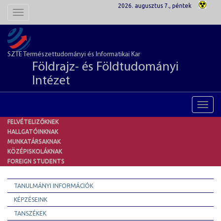
2026. augusztus 7., péntek
Toggle
navigation
SZTE Természettudományi és Informatikai Kar
Földrajz- és Földtudományi
Intézet
Toggl
navig
FELVÉTELIZŐKNEK
HALLGATÓINKNAK
MUNKATÁRSAKNAK
KÖZÉPISKOLÁKNAK
FOREIGN STUDENTS
TANULMÁNYI INFORMÁCIÓK
KÉPZÉSEINK
TANSZÉKEK