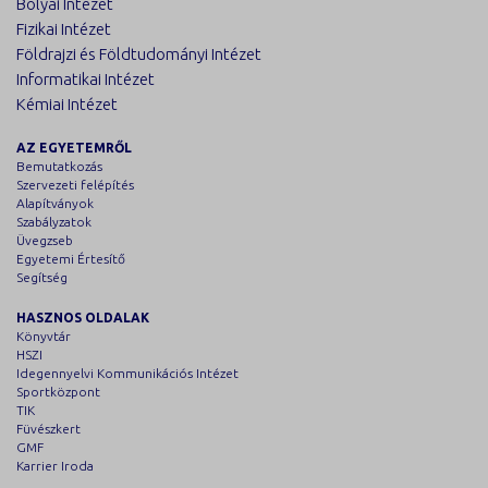
Bolyai Intézet
Fizikai Intézet
Földrajzi és Földtudományi Intézet
Informatikai Intézet
Kémiai Intézet
AZ EGYETEMRŐL
Bemutatkozás
Szervezeti felépítés
Alapítványok
Szabályzatok
Üvegzseb
Egyetemi Értesítő
Segítség
HASZNOS OLDALAK
Könyvtár
HSZI
Idegennyelvi Kommunikációs Intézet
Sportközpont
TIK
Füvészkert
GMF
Karrier Iroda